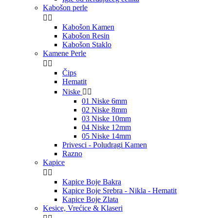
Kabošon perle


Kabošon Kamen
Kabošon Resin
Kabošon Staklo
Kamene Perle


Čips
Hematit
Niske


01 Niske 6mm
02 Niske 8mm
03 Niske 10mm
04 Niske 12mm
05 Niske 14mm
Privesci - Poludragi Kamen
Razno
Kapice


Kapice Boje Bakra
Kapice Boje Srebra - Nikla - Hematit
Kapice Boje Zlata
Kesice, Vrećice & Klaseri