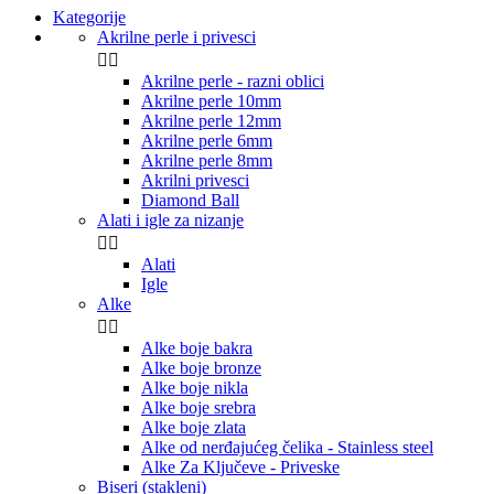
Kategorije
Akrilne perle i privesci


Akrilne perle - razni oblici
Akrilne perle 10mm
Akrilne perle 12mm
Akrilne perle 6mm
Akrilne perle 8mm
Akrilni privesci
Diamond Ball
Alati i igle za nizanje


Alati
Igle
Alke


Alke boje bakra
Alke boje bronze
Alke boje nikla
Alke boje srebra
Alke boje zlata
Alke od nerđajućeg čelika - Stainless steel
Alke Za Ključeve - Priveske
Biseri (stakleni)