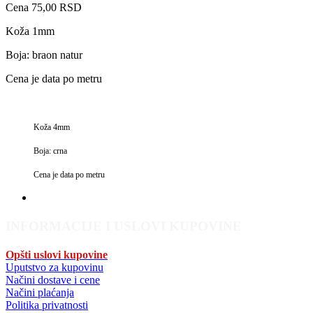
Cena
75,00 RSD
Koža 1mm
Boja: braon natur
Cena je data po metru
Koža 4mm
Boja: crna
Cena je data po metru
INFORMACIJE I USLOVI KUPOVINE
Opšti uslovi kupovine
Uputstvo za kupovinu
Načini dostave i cene
Načini plaćanja
Politika privatnosti