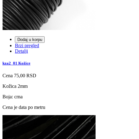
Dodaj u korpu
Brzi pregled
Detalji
kza2_01 Kožice
Cena
75,00 RSD
Kožica 2mm
Boja: crna
Cena je data po metru