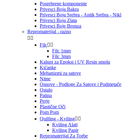
Posrebrene komponente
Privesci Boja Bakra
Privesci Boja Srebra - Antik Srebra - Nikl
Privesci Boja Zlata
Privesci Boje Bronza
Repromaterijal - razno


Filc


Filc 1mm
Filc 3mm
Kalupi za Epoksi i UV Resin smolu
Kićanke
Mehanizmi za satove
Nitne
Osnove - Podloge Za Satove i Podmetače
Ostalo
Patina
Perje
Plastične Oči
Pom Pom
Quilling - Kviling


Kviling Alati
Kviling Papir
Repromaterijal Za Torbe