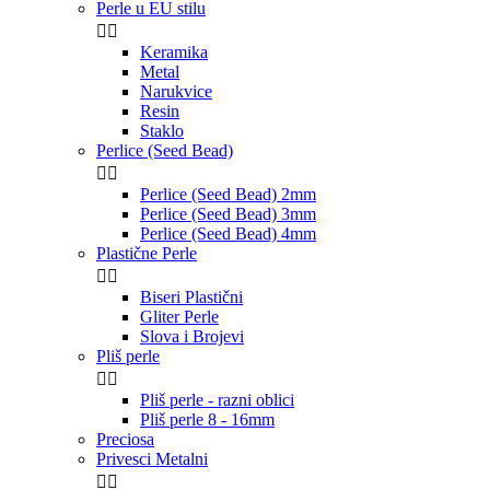
Perle u EU stilu


Keramika
Metal
Narukvice
Resin
Staklo
Perlice (Seed Bead)


Perlice (Seed Bead) 2mm
Perlice (Seed Bead) 3mm
Perlice (Seed Bead) 4mm
Plastične Perle


Biseri Plastični
Gliter Perle
Slova i Brojevi
Pliš perle


Pliš perle - razni oblici
Pliš perle 8 - 16mm
Preciosa
Privesci Metalni

