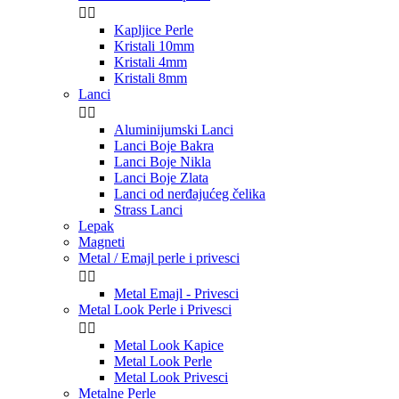


Kapljice Perle
Kristali 10mm
Kristali 4mm
Kristali 8mm
Lanci


Aluminijumski Lanci
Lanci Boje Bakra
Lanci Boje Nikla
Lanci Boje Zlata
Lanci od nerđajućeg čelika
Strass Lanci
Lepak
Magneti
Metal / Emajl perle i privesci


Metal Emajl - Privesci
Metal Look Perle i Privesci


Metal Look Kapice
Metal Look Perle
Metal Look Privesci
Metalne Perle