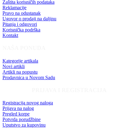
Zaštita korisničih podataka
Reklamacije
Pravo na odustanak
Ugovor o prodaji na daljinu
Pitanja i odgovori
Korisnička podrška
Kontakt
NAŠA PONUDA
Kategorije artikala
Novi artikli
Artikli na popustu
Prodavnica u Novom Sadu
PRIJAVA I REGISTRACIJA
Registracija novog naloga
Prijava na nalog
Pregled korpe
Potvrda porudžbine
Uputstvo za kupovinu