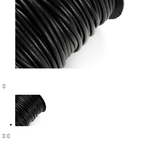


