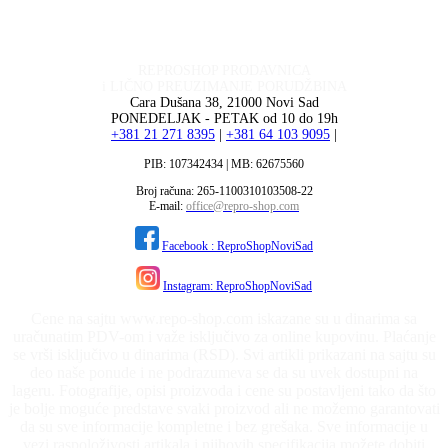
REPROSHOP PRODAVNICA
i LIČNO PREUZIMANJE PORUDŽBINA
Cara Dušana 38, 21000 Novi Sad
PONEDELJAK - PETAK od 10 do 19h
+381 21 271 8395
|
+381 64 103 9095
|
PIB: 107342434 | MB: 62675560
Broj računa: 265-1100310103508-22
E-mail:
office@repro-shop.com
Facebook : ReproShopNoviSad
Instagram: ReproShopNoviSad
Cene na sajtu www.repo-shop.com iskazane su u dinarima sa
uračunatim PDV-om i važe isključivo za online kupovinu. Plaćanje
se vrši isključivo u dinarima (RSD). Svi artikli prikazani na sajtu su
deo naše ponude i ne podrazumeva se da su uvek dostupni na
lageru. Fotografije, opisi proizvoda i cene su postavljeni tako da što
je bolje moguće predstave svaki proizvod ali ne možemo garantovati
da su sve informacije kompletne i bez grešaka. Sve informacije u
vezi raspoloživosti artikala i njihovih specifikacija možete dobiti