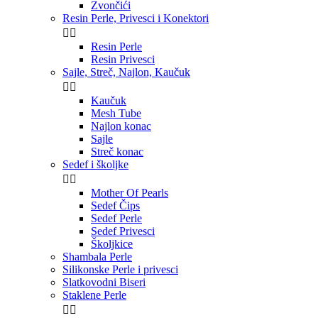
Zvončići
Resin Perle, Privesci i Konektori


Resin Perle
Resin Privesci
Sajle, Streč, Najlon, Kaučuk


Kaučuk
Mesh Tube
Najlon konac
Sajle
Streč konac
Sedef i školjke


Mother Of Pearls
Sedef Čips
Sedef Perle
Sedef Privesci
Školjkice
Shambala Perle
Silikonske Perle i privesci
Slatkovodni Biseri
Staklene Perle

