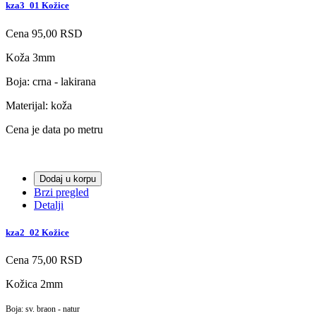
kza3_01 Kožice
Cena
95,00 RSD
Koža 3mm
Boja: crna - lakirana
Materijal: koža
Cena je data po metru
Dodaj u korpu
Brzi pregled
Detalji
kza2_02 Kožice
Cena
75,00 RSD
Kožica 2mm
Boja: sv. braon - natur