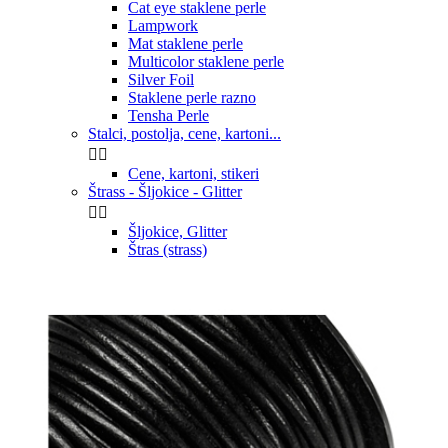
Cat eye staklene perle
Lampwork
Mat staklene perle
Multicolor staklene perle
Silver Foil
Staklene perle razno
Tensha Perle
Stalci, postolja, cene, kartoni...


Cene, kartoni, stikeri
Štrass - Šljokice - Glitter


Šljokice, Glitter
Štras (strass)