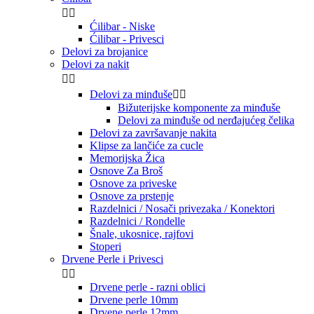


Ćilibar - Niske
Ćilibar - Privesci
Delovi za brojanice
Delovi za nakit


Delovi za minđuše


Bižuterijske komponente za minđuše
Delovi za minđuše od nerđajućeg čelika
Delovi za završavanje nakita
Klipse za lančiće za cucle
Memorijska Žica
Osnove Za Broš
Osnove za priveske
Osnove za prstenje
Razdelnici / Nosači privezaka / Konektori
Razdelnici / Rondelle
Šnale, ukosnice, rajfovi
Stoperi
Drvene Perle i Privesci


Drvene perle - razni oblici
Drvene perle 10mm
Drvene perle 12mm