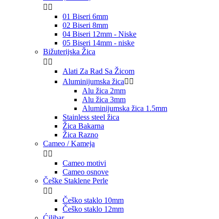


01 Biseri 6mm
02 Biseri 8mm
04 Biseri 12mm - Niske
05 Biseri 14mm - niske
Bižuterijska Žica


Alati Za Rad Sa Žicom
Aluminijumska žica


Alu žica 2mm
Alu žica 3mm
Aluminijumska žica 1.5mm
Stainless steel žica
Žica Bakarna
Žica Razno
Cameo / Kameja


Cameo motivi
Cameo osnove
Češke Staklene Perle


Češko staklo 10mm
Češko staklo 12mm
Ćilibar