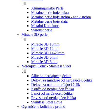


Aluminijumske Perle
Metalne perle boje bakra
Metalne perle boje srebra - antik srebra
Metalne perle boje zlata
Metalni Konektori
Stardust perle
Miracle 3D perle


Miracle 3D 10mm
Miracle 3D 12mm
Miracle 3D 14-20mm
Miracle 3D 6mm
Miracle 3D 8mm
Nerđajući Čelik - Stainless Steel


Alke od nerđajućeg čelika
Delovi za minđuše od nerđajućeg čelika
Delovi za nakit - nerđajući čelik
Kopče od nerđajućeg čelika
Lanci od nerđajućeg čelika
Privesci od nerđajućeg čelika
Stainless Steel slova
Ograničene količine / promo