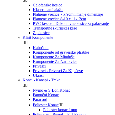


Celofanske kesice
Klaseri i ambalaža
Platnene vrećice 7 x 9cm i manje dimenzije
Platnene vrećice 8-10 x 11-12cm
PVC kesice - Dekorativne kesice za pakovanje
Transportne (kurirske) kese
Zip kesice
Klirit Komponente


Kabošoni
Komponente od graverske plastike
Komponente Za Minđuše
Komponente Za Narukvice
Privesci
Privesci - Privesci Za Ključeve
Ukrasi
Konci - Kanapi - Trake


Nymo & S-Lon Konac
Pamučni Konac
Paracord
Poliester Konac


Poliester konac 1mm
Poliuretan - Pamuk - Pliš Konop