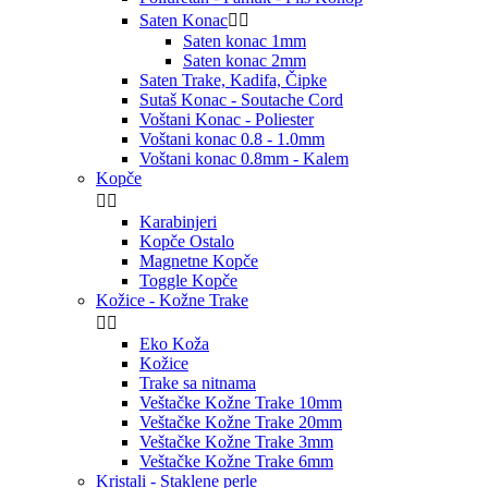
Saten Konac


Saten konac 1mm
Saten konac 2mm
Saten Trake, Kadifa, Čipke
Sutaš Konac - Soutache Cord
Voštani Konac - Poliester
Voštani konac 0.8 - 1.0mm
Voštani konac 0.8mm - Kalem
Kopče


Karabinjeri
Kopče Ostalo
Magnetne Kopče
Toggle Kopče
Kožice - Kožne Trake


Eko Koža
Kožice
Trake sa nitnama
Veštačke Kožne Trake 10mm
Veštačke Kožne Trake 20mm
Veštačke Kožne Trake 3mm
Veštačke Kožne Trake 6mm
Kristali - Staklene perle