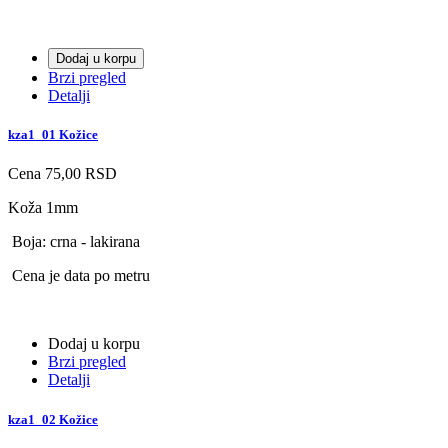
Dodaj u korpu
Brzi pregled
Detalji
kza1_01 Kožice
Cena
75,00 RSD
Koža 1mm
Boja: crna - lakirana
Cena je data po metru
Dodaj u korpu
Brzi pregled
Detalji
kza1_02 Kožice