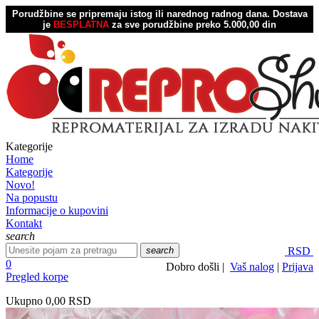
Porudžbine se pripremaju istog ili narednog radnog dana.
Dostava
je
BESPLATNA
za sve porudžbine preko 5.000,00 din
Kategorije
Home
Kategorije
Novo!
Na popustu
Informacije o kupovini
Kontakt
search
search
RSD
0
Dobro došli |
Vaš nalog
|
Prijava
Pregled korpe
Ukupno
0,00 RSD