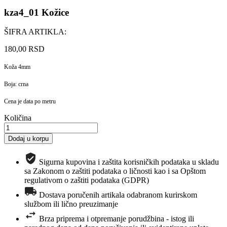
kza4_01 Kožice
ŠIFRA ARTIKLA:
180,00 RSD
Koža 4mm
Boja: crna
Cena je data po metru
Količina
Dodaj u korpu
Sigurna kupovina i zaštita korisničkih podataka u skladu
sa Zakonom o zaštiti podataka o ličnosti kao i sa Opštom
regulativom o zaštiti podataka (GDPR)
Dostava poručenih artikala odabranom kurirskom
službom ili lično preuzimanje
Brza priprema i otpremanje porudžbina - istog ili