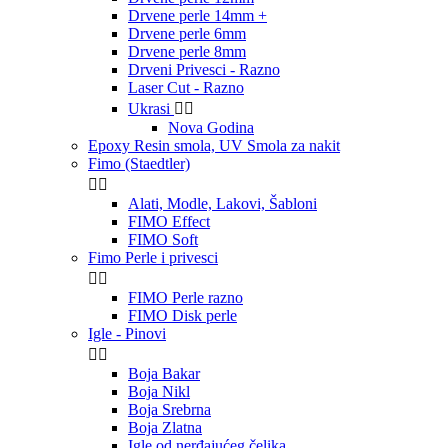
Drvene perle 14mm +
Drvene perle 6mm
Drvene perle 8mm
Drveni Privesci - Razno
Laser Cut - Razno
Ukrasi


Nova Godina
Epoxy Resin smola, UV Smola za nakit
Fimo (Staedtler)


Alati, Modle, Lakovi, Šabloni
FIMO Effect
FIMO Soft
Fimo Perle i privesci


FIMO Perle razno
FIMO Disk perle
Igle - Pinovi


Boja Bakar
Boja Nikl
Boja Srebrna
Boja Zlatna
Igle od nerđajućeg čelika