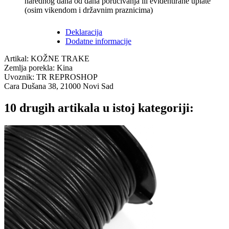
narednog dana od dana poručivanja ili evidentirane uplate
(osim vikendom i državnim praznicima)
Deklaracija
Dodatne informacije
Artikal: KOŽNE TRAKE
Zemlja porekla: Kina
Uvoznik: TR REPROSHOP
Cara Dušana 38, 21000 Novi Sad
10 drugih artikala u istoj kategoriji: