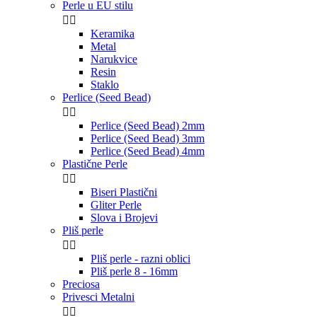
Perle u EU stilu


Keramika
Metal
Narukvice
Resin
Staklo
Perlice (Seed Bead)


Perlice (Seed Bead) 2mm
Perlice (Seed Bead) 3mm
Perlice (Seed Bead) 4mm
Plastične Perle


Biseri Plastični
Gliter Perle
Slova i Brojevi
Pliš perle


Pliš perle - razni oblici
Pliš perle 8 - 16mm
Preciosa
Privesci Metalni

