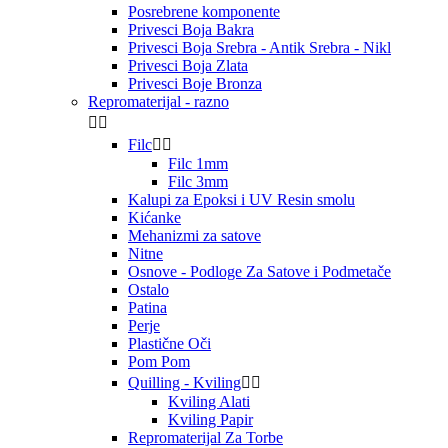
Posrebrene komponente
Privesci Boja Bakra
Privesci Boja Srebra - Antik Srebra - Nikl
Privesci Boja Zlata
Privesci Boje Bronza
Repromaterijal - razno


Filc


Filc 1mm
Filc 3mm
Kalupi za Epoksi i UV Resin smolu
Kićanke
Mehanizmi za satove
Nitne
Osnove - Podloge Za Satove i Podmetače
Ostalo
Patina
Perje
Plastične Oči
Pom Pom
Quilling - Kviling


Kviling Alati
Kviling Papir
Repromaterijal Za Torbe