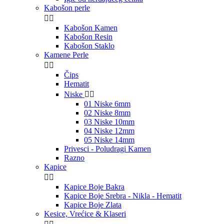
Kabošon perle


Kabošon Kamen
Kabošon Resin
Kabošon Staklo
Kamene Perle


Čips
Hematit
Niske


01 Niske 6mm
02 Niske 8mm
03 Niske 10mm
04 Niske 12mm
05 Niske 14mm
Privesci - Poludragi Kamen
Razno
Kapice


Kapice Boje Bakra
Kapice Boje Srebra - Nikla - Hematit
Kapice Boje Zlata
Kesice, Vrećice & Klaseri