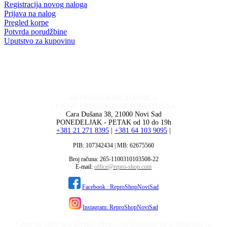
Registracija novog naloga
Prijava na nalog
Pregled korpe
Potvrda porudžbine
Uputstvo za kupovinu
REPROSHOP PRODAVNICA
i LIČNO PREUZIMANJE PORUDŽBINA
Cara Dušana 38, 21000 Novi Sad
PONEDELJAK - PETAK od 10 do 19h
+381 21 271 8395
|
+381 64 103 9095
|
PIB: 107342434 | MB: 62675560
Broj računa: 265-1100310103508-22
E-mail:
office@repro-shop.com
Facebook : ReproShopNoviSad
Instagram: ReproShopNoviSad
Cene na sajtu www.repo-shop.com iskazane su u dinarima sa