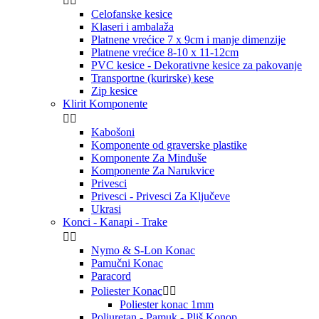


Celofanske kesice
Klaseri i ambalaža
Platnene vrećice 7 x 9cm i manje dimenzije
Platnene vrećice 8-10 x 11-12cm
PVC kesice - Dekorativne kesice za pakovanje
Transportne (kurirske) kese
Zip kesice
Klirit Komponente


Kabošoni
Komponente od graverske plastike
Komponente Za Minđuše
Komponente Za Narukvice
Privesci
Privesci - Privesci Za Ključeve
Ukrasi
Konci - Kanapi - Trake


Nymo & S-Lon Konac
Pamučni Konac
Paracord
Poliester Konac


Poliester konac 1mm
Poliuretan - Pamuk - Pliš Konop