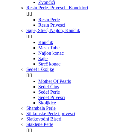
Zvončići
Resin Perle, Privesci i Konektori


Resin Perle
Resin Privesci
Sajle, Streč, Najlon, Kaučuk


Kaučuk
Mesh Tube
Najlon konac
Sajle
Streč konac
Sedef i školjke


Mother Of Pearls
Sedef Čips
Sedef Perle
Sedef Privesci
Školjkice
Shambala Perle
Silikonske Perle i privesci
Slatkovodni Biseri
Staklene Perle

