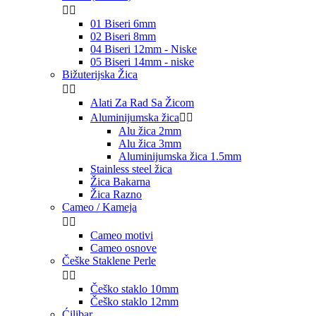


01 Biseri 6mm
02 Biseri 8mm
04 Biseri 12mm - Niske
05 Biseri 14mm - niske
Bižuterijska Žica


Alati Za Rad Sa Žicom
Aluminijumska žica


Alu žica 2mm
Alu žica 3mm
Aluminijumska žica 1.5mm
Stainless steel žica
Žica Bakarna
Žica Razno
Cameo / Kameja


Cameo motivi
Cameo osnove
Češke Staklene Perle


Češko staklo 10mm
Češko staklo 12mm
Ćilibar