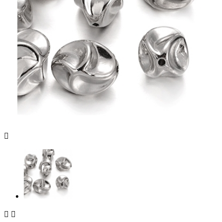


