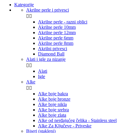
Kategorije
Akrilne perle i privesci


Akrilne perle - razni oblici
Akrilne perle 10mm
Akrilne perle 12mm
Akrilne perle 6mm
Akrilne perle 8mm
Akrilni privesci
Diamond Ball
Alati i igle za nizanje


Alati
Igle
Alke


Alke boje bakra
Alke boje bronze
Alke boje nikla
Alke boje srebra
Alke boje zlata
Alke od nerđajućeg čelika - Stainless steel
Alke Za Ključeve - Priveske
Biseri (stakleni)