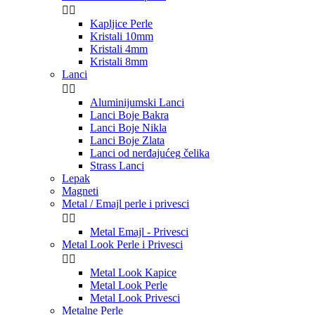


Kapljice Perle
Kristali 10mm
Kristali 4mm
Kristali 8mm
Lanci


Aluminijumski Lanci
Lanci Boje Bakra
Lanci Boje Nikla
Lanci Boje Zlata
Lanci od nerđajućeg čelika
Strass Lanci
Lepak
Magneti
Metal / Emajl perle i privesci


Metal Emajl - Privesci
Metal Look Perle i Privesci


Metal Look Kapice
Metal Look Perle
Metal Look Privesci
Metalne Perle