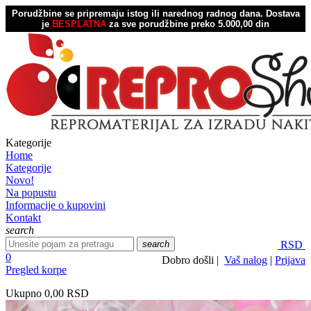
Porudžbine se pripremaju istog ili narednog radnog dana.
Dostava
je
BESPLATNA
za sve porudžbine preko 5.000,00 din
Kategorije
Home
Kategorije
Novo!
Na popustu
Informacije o kupovini
Kontakt
search
search
RSD
0
Dobro došli |
Vaš nalog
|
Prijava
Pregled korpe
Ukupno
0,00 RSD