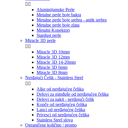


Aluminijumske Perle
Metalne perle boje bakra
Metalne perle boje srebra - antik srebra
Metalne perle boje zlata
Metalni Konektori
Stardust perle
Miracle 3D perle


Miracle 3D 10mm
Miracle 3D 12mm
Miracle 3D 14-20mm
Miracle 3D 6mm
Miracle 3D 8mm
Nerđajući Čelik - Stainless Steel


Alke od nerđajućeg čelika
Delovi za minđuše od nerđajućeg čelika
Delovi za nakit - nerđajući čelik
Kopče od nerđajućeg čelika
Lanci od nerđajućeg čelika
Privesci od nerđajućeg čelika
Stainless Steel slova
Ograničene količine / promo