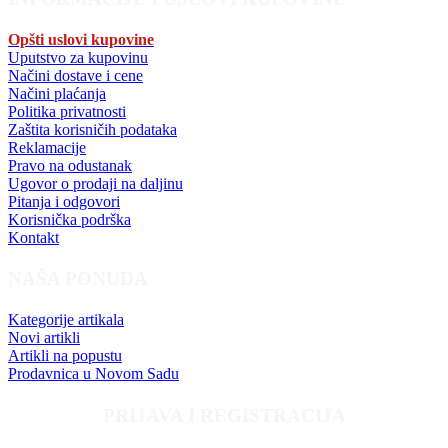
Opšti uslovi kupovine
Uputstvo za kupovinu
Načini dostave i cene
Načini plaćanja
Politika privatnosti
Zaštita korisničih podataka
Reklamacije
Pravo na odustanak
Ugovor o prodaji na daljinu
Pitanja i odgovori
Korisnička podrška
Kontakt
NAŠA PONUDA
Kategorije artikala
Novi artikli
Artikli na popustu
Prodavnica u Novom Sadu
PRIJAVA I REGISTRACIJA