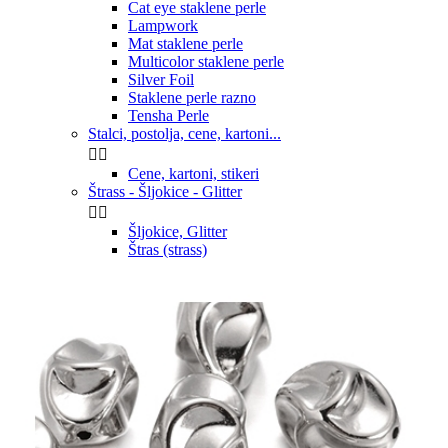
Cat eye staklene perle
Lampwork
Mat staklene perle
Multicolor staklene perle
Silver Foil
Staklene perle razno
Tensha Perle
Stalci, postolja, cene, kartoni...


Cene, kartoni, stikeri
Štrass - Šljokice - Glitter


Šljokice, Glitter
Štras (strass)