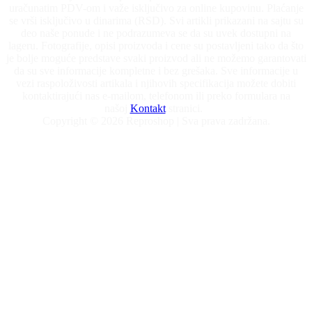
uračunatim PDV-om i važe isključivo za online kupovinu. Plaćanje
se vrši isključivo u dinarima (RSD). Svi artikli prikazani na sajtu su
deo naše ponude i ne podrazumeva se da su uvek dostupni na
lageru. Fotografije, opisi proizvoda i cene su postavljeni tako da što
je bolje moguće predstave svaki proizvod ali ne možemo garantovati
da su sve informacije kompletne i bez grešaka. Sve informacije u
vezi raspoloživosti artikala i njihovih specifikacija možete dobiti
kontaktirajući nas e-mailom, telefonom ili preko formulara na
našoj
Kontakt
stranici.
Copyright © 2026 Reproshop | Sva prava zadržana.