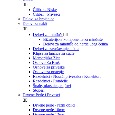


Ćilibar - Niske
Ćilibar - Privesci
Delovi za brojanice
Delovi za nakit


Delovi za minđuše


Bižuterijske komponente za minđuše
Delovi za minđuše od nerđajućeg čelika
Delovi za završavanje nakita
Klipse za lančiće za cucle
Memorijska Žica
Osnove Za Broš
Osnove za priveske
Osnove za prstenje
Razdelnici / Nosači privezaka / Konektori
Razdelnici / Rondelle
Šnale, ukosnice, rajfovi
Stoperi
Drvene Perle i Privesci


Drvene perle - razni oblici
Drvene perle 10mm
Drvene perle 12mm