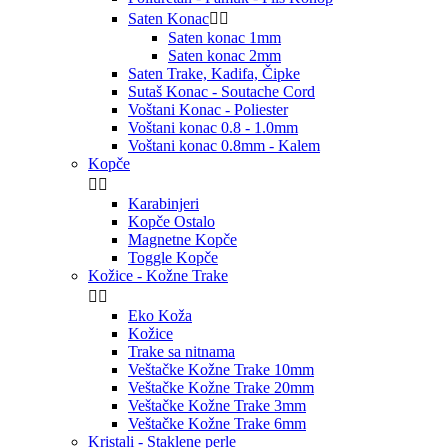
Saten Konac


Saten konac 1mm
Saten konac 2mm
Saten Trake, Kadifa, Čipke
Sutaš Konac - Soutache Cord
Voštani Konac - Poliester
Voštani konac 0.8 - 1.0mm
Voštani konac 0.8mm - Kalem
Kopče


Karabinjeri
Kopče Ostalo
Magnetne Kopče
Toggle Kopče
Kožice - Kožne Trake


Eko Koža
Kožice
Trake sa nitnama
Veštačke Kožne Trake 10mm
Veštačke Kožne Trake 20mm
Veštačke Kožne Trake 3mm
Veštačke Kožne Trake 6mm
Kristali - Staklene perle