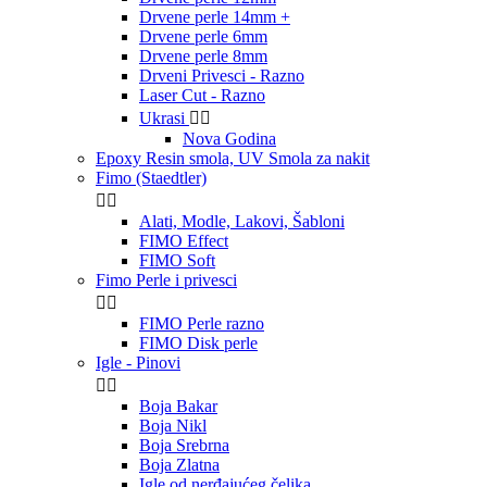
Drvene perle 14mm +
Drvene perle 6mm
Drvene perle 8mm
Drveni Privesci - Razno
Laser Cut - Razno
Ukrasi


Nova Godina
Epoxy Resin smola, UV Smola za nakit
Fimo (Staedtler)


Alati, Modle, Lakovi, Šabloni
FIMO Effect
FIMO Soft
Fimo Perle i privesci


FIMO Perle razno
FIMO Disk perle
Igle - Pinovi


Boja Bakar
Boja Nikl
Boja Srebrna
Boja Zlatna
Igle od nerđajućeg čelika