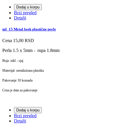
Dodaj u korpu
Brzi pregled
Detalji
ml_15 Metal look plastične perle
Cena
15,00 RSD
Perla 1.5 x 5mm - rupa 1.8mm
Boja: nikl - sjaj
Materijal: metalizirana plastika
Pakovanje 10 komada
Cena je data za pakovanje
Dodaj u korpu
Brzi pregled
Detalji