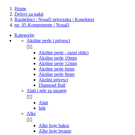
Home
Delovi za nakit
Razdelnici / Nosači privezaka / Konektori
np_05 Komponente / Nosači
Kategorije
Akrilne perle i privesci


Akrilne perle - razni oblici
Akrilne perle 10mm
Akrilne perle 12mm
Akrilne perle 6mm
Akrilne perle 8mm
Akrilni privesci
Diamond Ball
Alati i igle za nizanje


Alati
Igle
Alke


Alke boje bakra
Alke boje bronze