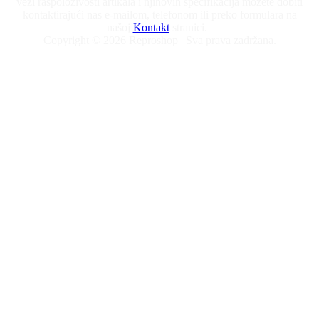
vezi raspoloživosti artikala i njihovih specifikacija možete dobiti
kontaktirajući nas e-mailom, telefonom ili preko formulara na
našoj
Kontakt
stranici.
Copyright © 2026 Reproshop | Sva prava zadržana.