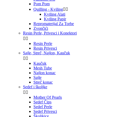
Pom Pom
Quilling - Kviling


Kviling Alati
Kviling Papir
Repromaterijal Za Torbe
Zvončići
Resin Perle, Privesci i Konektori


Resin Perle
Resin Privesci
Sajle, Streč, Najlon, Kaučuk


Kaučuk
Mesh Tube
Najlon konac
Sajle
Streč konac
Sedef i školjke


Mother Of Pearls
Sedef Čips
Sedef Perle
Sedef Privesci
Školjkice