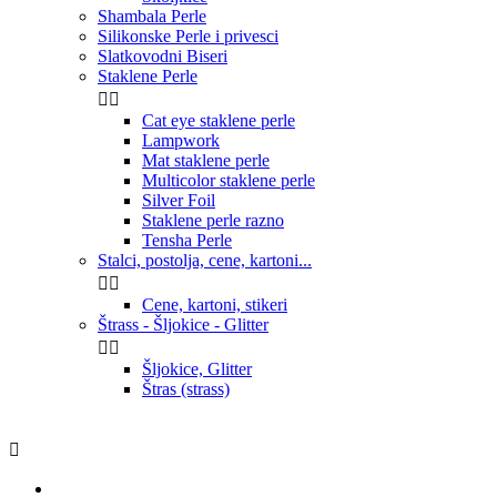
Shambala Perle
Silikonske Perle i privesci
Slatkovodni Biseri
Staklene Perle


Cat eye staklene perle
Lampwork
Mat staklene perle
Multicolor staklene perle
Silver Foil
Staklene perle razno
Tensha Perle
Stalci, postolja, cene, kartoni...


Cene, kartoni, stikeri
Štrass - Šljokice - Glitter


Šljokice, Glitter
Štras (strass)
