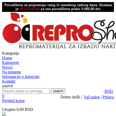
Porudžbine se pripremaju istog ili narednog radnog dana.
Dostava
je
BESPLATNA
za sve porudžbine preko 5.000,00 din
Kategorije
Home
Kategorije
Novo!
Na popustu
Informacije o kupovini
Kontakt
search
search
RSD
0
Dobro došli |
Vaš nalog
|
Prijava
Pregled korpe
Ukupno
0,00 RSD