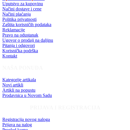
Uputstvo za kupovinu
Načini dostave i cene
Načini plaćanja
Politika privatnosti
Zaštita korisničih podataka
Reklamacije
Pravo na odustanak
Ugovor o prodaji na daljinu
Pitanja i odgovori
Korisnička podrška
Kontakt
NAŠA PONUDA
Kategorije artikala
Novi artikli
Artikli na popustu
Prodavnica u Novom Sadu
PRIJAVA I REGISTRACIJA
Registracija novog naloga
Prijava na nalog
Pregled korpe