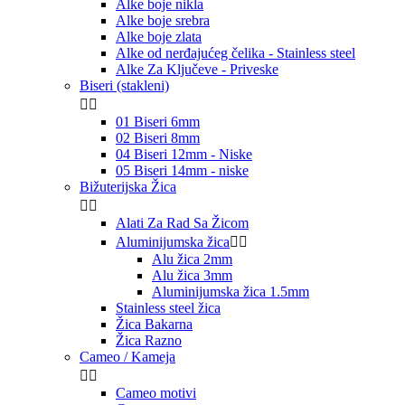
Alke boje nikla
Alke boje srebra
Alke boje zlata
Alke od nerđajućeg čelika - Stainless steel
Alke Za Ključeve - Priveske
Biseri (stakleni)


01 Biseri 6mm
02 Biseri 8mm
04 Biseri 12mm - Niske
05 Biseri 14mm - niske
Bižuterijska Žica


Alati Za Rad Sa Žicom
Aluminijumska žica


Alu žica 2mm
Alu žica 3mm
Aluminijumska žica 1.5mm
Stainless steel žica
Žica Bakarna
Žica Razno
Cameo / Kameja


Cameo motivi