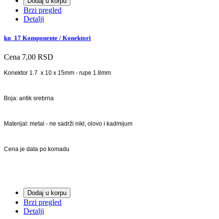
Dodaj u korpu
Brzi pregled
Detalji
kn_17 Komponente / Konektori
Cena
7,00 RSD
Konektor 1.7 x 10 x 15mm - rupe 1.8mm
Boja: antik srebrna
Materijal: metal - ne sadrži nikl, olovo i kadmijum
Cena je data po komadu
Dodaj u korpu
Brzi pregled
Detalji