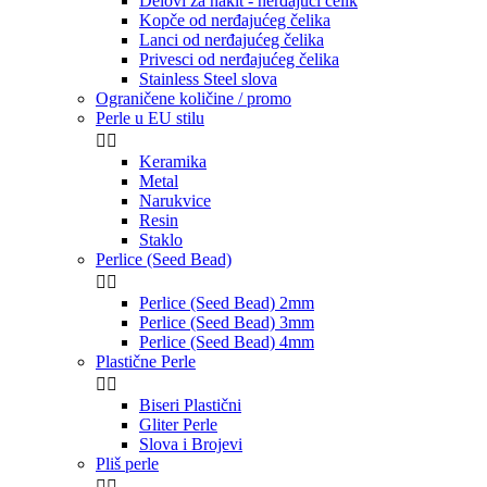
Delovi za nakit - nerđajući čelik
Kopče od nerđajućeg čelika
Lanci od nerđajućeg čelika
Privesci od nerđajućeg čelika
Stainless Steel slova
Ograničene količine / promo
Perle u EU stilu


Keramika
Metal
Narukvice
Resin
Staklo
Perlice (Seed Bead)


Perlice (Seed Bead) 2mm
Perlice (Seed Bead) 3mm
Perlice (Seed Bead) 4mm
Plastične Perle


Biseri Plastični
Gliter Perle
Slova i Brojevi
Pliš perle

