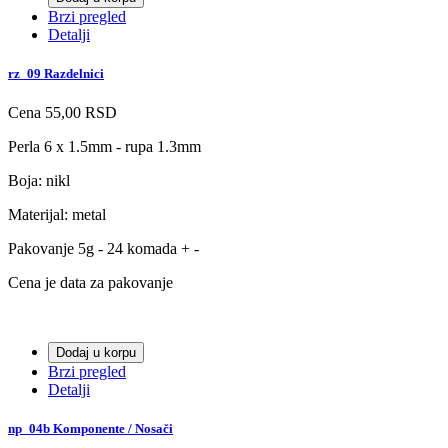
Brzi pregled
Detalji
rz_09 Razdelnici
Cena
55,00 RSD
Perla 6 x 1.5mm - rupa 1.3mm
Boja: nikl
Materijal: metal
Pakovanje 5g - 24 komada + -
Cena je data za pakovanje
Dodaj u korpu
Brzi pregled
Detalji
np_04b Komponente / Nosači