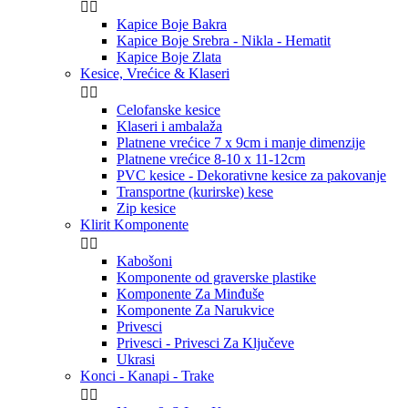


Kapice Boje Bakra
Kapice Boje Srebra - Nikla - Hematit
Kapice Boje Zlata
Kesice, Vrećice & Klaseri


Celofanske kesice
Klaseri i ambalaža
Platnene vrećice 7 x 9cm i manje dimenzije
Platnene vrećice 8-10 x 11-12cm
PVC kesice - Dekorativne kesice za pakovanje
Transportne (kurirske) kese
Zip kesice
Klirit Komponente


Kabošoni
Komponente od graverske plastike
Komponente Za Minđuše
Komponente Za Narukvice
Privesci
Privesci - Privesci Za Ključeve
Ukrasi
Konci - Kanapi - Trake

