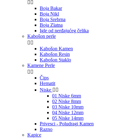


Boja Bakar
Boja Nikl
Boja Srebrna
Boja Zlatna
Igle od nerđajućeg čelika
Kabošon perle


Kabošon Kamen
Kabošon Resin
Kabošon Staklo
Kamene Perle


Čips
Hematit
Niske


01 Niske 6mm
02 Niske 8mm
03 Niske 10mm
04 Niske 12mm
05 Niske 14mm
Privesci - Poludragi Kamen
Razno
Kapice