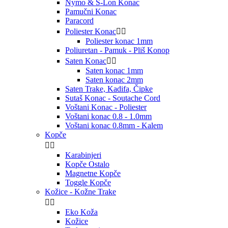
Nymo & S-Lon Konac
Pamučni Konac
Paracord
Poliester Konac


Poliester konac 1mm
Poliuretan - Pamuk - Pliš Konop
Saten Konac


Saten konac 1mm
Saten konac 2mm
Saten Trake, Kadifa, Čipke
Sutaš Konac - Soutache Cord
Voštani Konac - Poliester
Voštani konac 0.8 - 1.0mm
Voštani konac 0.8mm - Kalem
Kopče


Karabinjeri
Kopče Ostalo
Magnetne Kopče
Toggle Kopče
Kožice - Kožne Trake


Eko Koža
Kožice