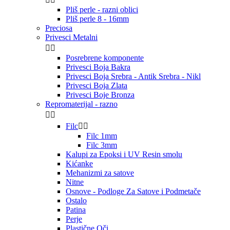
Pliš perle - razni oblici
Pliš perle 8 - 16mm
Preciosa
Privesci Metalni


Posrebrene komponente
Privesci Boja Bakra
Privesci Boja Srebra - Antik Srebra - Nikl
Privesci Boja Zlata
Privesci Boje Bronza
Repromaterijal - razno


Filc


Filc 1mm
Filc 3mm
Kalupi za Epoksi i UV Resin smolu
Kićanke
Mehanizmi za satove
Nitne
Osnove - Podloge Za Satove i Podmetače
Ostalo
Patina
Perje
Plastične Oči