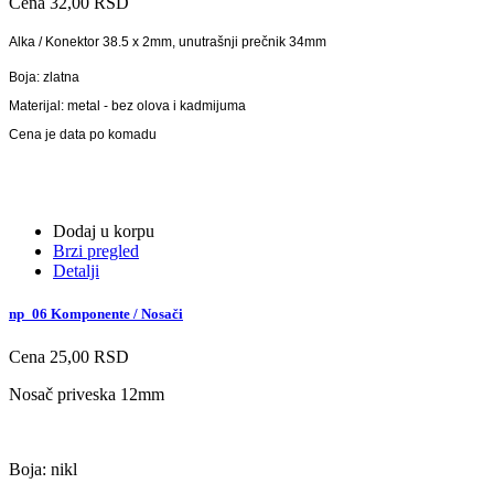
Cena
32,00 RSD
Alka / Konektor 38.5 x 2mm, unutrašnji prečnik 34mm
Boja: zlatna
Materijal: metal - bez olova i kadmijuma
Cena je data po komadu
Dodaj u korpu
Brzi pregled
Detalji
np_06 Komponente / Nosači
Cena
25,00 RSD
Nosač priveska 12mm
Boja: nikl