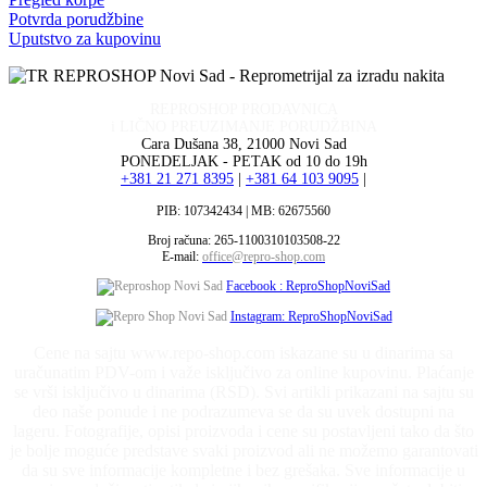
Potvrda porudžbine
Uputstvo za kupovinu
REPROSHOP PRODAVNICA
i LIČNO PREUZIMANJE PORUDŽBINA
Cara Dušana 38, 21000 Novi Sad
PONEDELJAK - PETAK od 10 do 19h
+381 21 271 8395
|
+381 64 103 9095
|
PIB: 107342434 | MB: 62675560
Broj računa: 265-1100310103508-22
E-mail:
office@repro-shop.com
Facebook : ReproShopNoviSad
Instagram: ReproShopNoviSad
Cene na sajtu www.repo-shop.com iskazane su u dinarima sa
uračunatim PDV-om i važe isključivo za online kupovinu. Plaćanje
se vrši isključivo u dinarima (RSD). Svi artikli prikazani na sajtu su
deo naše ponude i ne podrazumeva se da su uvek dostupni na
lageru. Fotografije, opisi proizvoda i cene su postavljeni tako da što
je bolje moguće predstave svaki proizvod ali ne možemo garantovati
da su sve informacije kompletne i bez grešaka. Sve informacije u