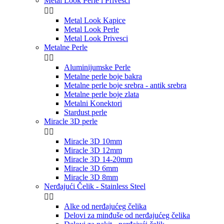
Metal Look Perle i Privesci


Metal Look Kapice
Metal Look Perle
Metal Look Privesci
Metalne Perle


Aluminijumske Perle
Metalne perle boje bakra
Metalne perle boje srebra - antik srebra
Metalne perle boje zlata
Metalni Konektori
Stardust perle
Miracle 3D perle


Miracle 3D 10mm
Miracle 3D 12mm
Miracle 3D 14-20mm
Miracle 3D 6mm
Miracle 3D 8mm
Nerđajući Čelik - Stainless Steel


Alke od nerđajućeg čelika
Delovi za minđuše od nerđajućeg čelika