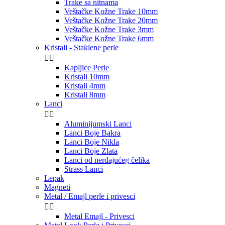
Trake sa nitnama
Veštačke Kožne Trake 10mm
Veštačke Kožne Trake 20mm
Veštačke Kožne Trake 3mm
Veštačke Kožne Trake 6mm
Kristali - Staklene perle


Kapljice Perle
Kristali 10mm
Kristali 4mm
Kristali 8mm
Lanci


Aluminijumski Lanci
Lanci Boje Bakra
Lanci Boje Nikla
Lanci Boje Zlata
Lanci od nerđajućeg čelika
Strass Lanci
Lepak
Magneti
Metal / Emajl perle i privesci


Metal Emajl - Privesci