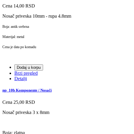
Cena
14,00 RSD
Nosač priveska 10mm - rupa 4.8mm
Boja: antik srebrna
Materijal: metal
Cena je data po komadu
Dodaj u korpu
Brzi pregled
Detalji
np_10b Komponente / Nosači
Cena
25,00 RSD
Nosač priveska 3 x 8mm
Boja: zlatna