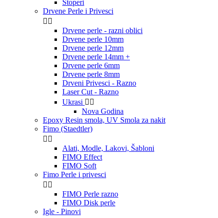
Stoperi
Drvene Perle i Privesci


Drvene perle - razni oblici
Drvene perle 10mm
Drvene perle 12mm
Drvene perle 14mm +
Drvene perle 6mm
Drvene perle 8mm
Drveni Privesci - Razno
Laser Cut - Razno
Ukrasi


Nova Godina
Epoxy Resin smola, UV Smola za nakit
Fimo (Staedtler)


Alati, Modle, Lakovi, Šabloni
FIMO Effect
FIMO Soft
Fimo Perle i privesci


FIMO Perle razno
FIMO Disk perle
Igle - Pinovi