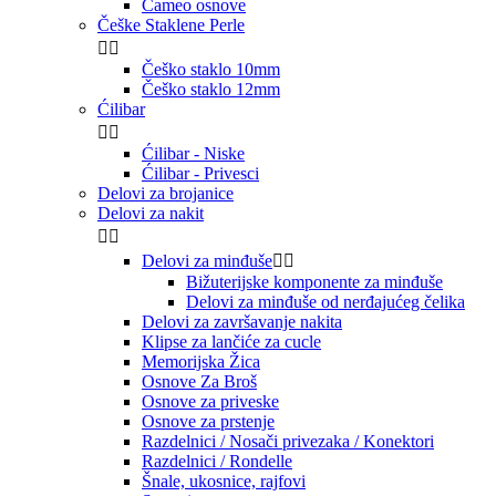
Cameo osnove
Češke Staklene Perle


Češko staklo 10mm
Češko staklo 12mm
Ćilibar


Ćilibar - Niske
Ćilibar - Privesci
Delovi za brojanice
Delovi za nakit


Delovi za minđuše


Bižuterijske komponente za minđuše
Delovi za minđuše od nerđajućeg čelika
Delovi za završavanje nakita
Klipse za lančiće za cucle
Memorijska Žica
Osnove Za Broš
Osnove za priveske
Osnove za prstenje
Razdelnici / Nosači privezaka / Konektori
Razdelnici / Rondelle
Šnale, ukosnice, rajfovi