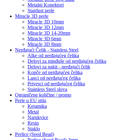
Metalni Konektori
Stardust perle
Miracle 3D perle
Miracle 3D 10mm
Miracle 3D 12mm
Miracle 3D 14-20mm
Miracle 3D 6mm
Miracle 3D 8mm
Nerđajući Čelik - Stainless Steel
Alke od nerđajućeg čelika
Delovi za minđuše od nerđajućeg čelika
Delovi za nakit - nerđajući čelik
Kopče od nerđajućeg čelika
Lanci od nerđajućeg čelika
Privesci od nerđajućeg čelika
Stainless Steel slova
Ograničene količine / promo
Perle u EU stilu
Keramika
Metal
Narukvice
Resin
Staklo
Perlice (Seed Bead)
Perlice (Seed Bead) 2mm