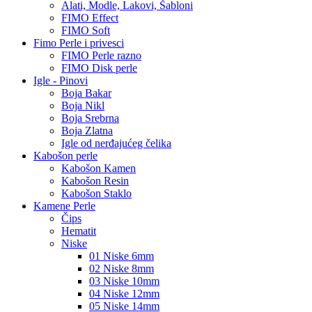
Alati, Modle, Lakovi, Šabloni
FIMO Effect
FIMO Soft
Fimo Perle i privesci
FIMO Perle razno
FIMO Disk perle
Igle - Pinovi
Boja Bakar
Boja Nikl
Boja Srebrna
Boja Zlatna
Igle od nerđajućeg čelika
Kabošon perle
Kabošon Kamen
Kabošon Resin
Kabošon Staklo
Kamene Perle
Čips
Hematit
Niske
01 Niske 6mm
02 Niske 8mm
03 Niske 10mm
04 Niske 12mm
05 Niske 14mm