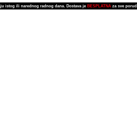
u istog ili narednog radnog dana.
Dostava je
BESPLATNA
za sve porud