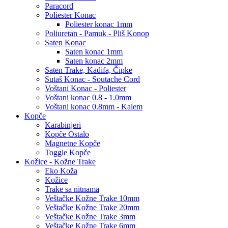
Paracord
Poliester Konac
Poliester konac 1mm
Poliuretan - Pamuk - Pliš Konop
Saten Konac
Saten konac 1mm
Saten konac 2mm
Saten Trake, Kadifa, Čipke
Sutaš Konac - Soutache Cord
Voštani Konac - Poliester
Voštani konac 0.8 - 1.0mm
Voštani konac 0.8mm - Kalem
Kopče
Karabinjeri
Kopče Ostalo
Magnetne Kopče
Toggle Kopče
Kožice - Kožne Trake
Eko Koža
Kožice
Trake sa nitnama
Veštačke Kožne Trake 10mm
Veštačke Kožne Trake 20mm
Veštačke Kožne Trake 3mm
Veštačke Kožne Trake 6mm