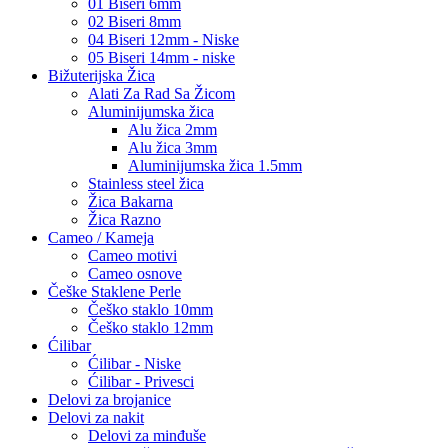
01 Biseri 6mm
02 Biseri 8mm
04 Biseri 12mm - Niske
05 Biseri 14mm - niske
Bižuterijska Žica
Alati Za Rad Sa Žicom
Aluminijumska žica
Alu žica 2mm
Alu žica 3mm
Aluminijumska žica 1.5mm
Stainless steel žica
Žica Bakarna
Žica Razno
Cameo / Kameja
Cameo motivi
Cameo osnove
Češke Staklene Perle
Češko staklo 10mm
Češko staklo 12mm
Ćilibar
Ćilibar - Niske
Ćilibar - Privesci
Delovi za brojanice
Delovi za nakit
Delovi za minđuše