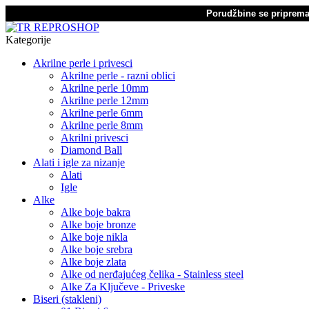
Porudžbine se pripremaj
Kategorije
Akrilne perle i privesci
Akrilne perle - razni oblici
Akrilne perle 10mm
Akrilne perle 12mm
Akrilne perle 6mm
Akrilne perle 8mm
Akrilni privesci
Diamond Ball
Alati i igle za nizanje
Alati
Igle
Alke
Alke boje bakra
Alke boje bronze
Alke boje nikla
Alke boje srebra
Alke boje zlata
Alke od nerđajućeg čelika - Stainless steel
Alke Za Ključeve - Priveske
Biseri (stakleni)