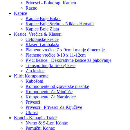
Privesci - Poludragi Kamen
Razno
Kapice
Kapice Boje Bakra
Kapice Boje Srebra - Nikla - Hematit
Kapice Boje Zlata
Kesice, Vrećice & Klaseri
Celofanske kesice
Klaseri i ambalaža
Platnene vrećice 7 x 9cm i manje dimenzije
Platnene vrećice 8-10 x 11-12cm
PVC kesice - Dekorativne kesice za pakovanje
Transportne (kurirske) kese
Zip kesice
Klirit Komponente
Kabošoni
Komponente od graverske plastike
Komponente Za Minđuše
Komponente Za Narukvice
Privesci
Privesci - Privesci Za Ključeve
Ukrasi
Konci - Kanapi - Trake
Nymo & S-Lon Konac
Pamučni Konac