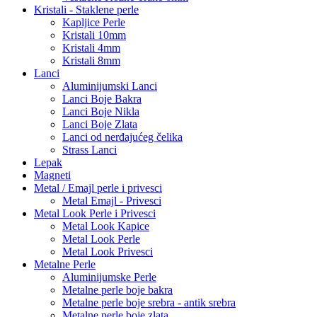
Kristali - Staklene perle
Kapljice Perle
Kristali 10mm
Kristali 4mm
Kristali 8mm
Lanci
Aluminijumski Lanci
Lanci Boje Bakra
Lanci Boje Nikla
Lanci Boje Zlata
Lanci od nerđajućeg čelika
Strass Lanci
Lepak
Magneti
Metal / Emajl perle i privesci
Metal Emajl - Privesci
Metal Look Perle i Privesci
Metal Look Kapice
Metal Look Perle
Metal Look Privesci
Metalne Perle
Aluminijumske Perle
Metalne perle boje bakra
Metalne perle boje srebra - antik srebra
Metalne perle boje zlata