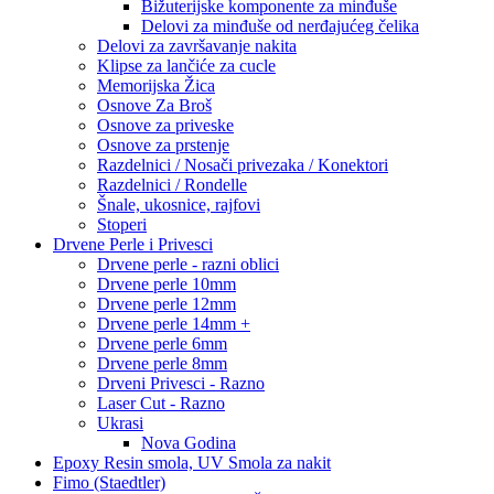
Bižuterijske komponente za minđuše
Delovi za minđuše od nerđajućeg čelika
Delovi za završavanje nakita
Klipse za lančiće za cucle
Memorijska Žica
Osnove Za Broš
Osnove za priveske
Osnove za prstenje
Razdelnici / Nosači privezaka / Konektori
Razdelnici / Rondelle
Šnale, ukosnice, rajfovi
Stoperi
Drvene Perle i Privesci
Drvene perle - razni oblici
Drvene perle 10mm
Drvene perle 12mm
Drvene perle 14mm +
Drvene perle 6mm
Drvene perle 8mm
Drveni Privesci - Razno
Laser Cut - Razno
Ukrasi
Nova Godina
Epoxy Resin smola, UV Smola za nakit
Fimo (Staedtler)