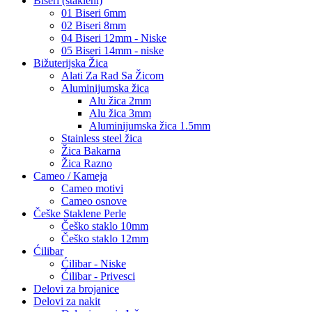
Biseri (stakleni)
01 Biseri 6mm
02 Biseri 8mm
04 Biseri 12mm - Niske
05 Biseri 14mm - niske
Bižuterijska Žica
Alati Za Rad Sa Žicom
Aluminijumska žica
Alu žica 2mm
Alu žica 3mm
Aluminijumska žica 1.5mm
Stainless steel žica
Žica Bakarna
Žica Razno
Cameo / Kameja
Cameo motivi
Cameo osnove
Češke Staklene Perle
Češko staklo 10mm
Češko staklo 12mm
Ćilibar
Ćilibar - Niske
Ćilibar - Privesci
Delovi za brojanice
Delovi za nakit