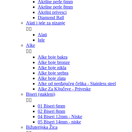
Akrilne perle 6mm
Akrilne perle 8mm
Akrilni privesci
Diamond Ball
Alati i igle za nizanje


Alati
Igle
Alke


Alke boje bakra
Alke boje bronze
Alke boje nikla
Alke boje srebra
Alke boje zlata
Alke od nerđajućeg čelika - Stainless steel
Alke Za Ključeve - Priveske
Biseri (stakleni)


01 Biseri 6mm
02 Biseri 8mm
04 Biseri 12mm - Niske
05 Biseri 14mm - niske
Bižuterijska Žica