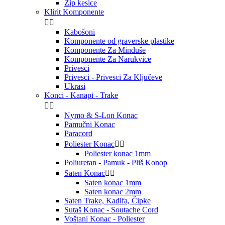
Zip kesice
Klirit Komponente


Kabošoni
Komponente od graverske plastike
Komponente Za Minđuše
Komponente Za Narukvice
Privesci
Privesci - Privesci Za Ključeve
Ukrasi
Konci - Kanapi - Trake


Nymo & S-Lon Konac
Pamučni Konac
Paracord
Poliester Konac


Poliester konac 1mm
Poliuretan - Pamuk - Pliš Konop
Saten Konac


Saten konac 1mm
Saten konac 2mm
Saten Trake, Kadifa, Čipke
Sutaš Konac - Soutache Cord
Voštani Konac - Poliester