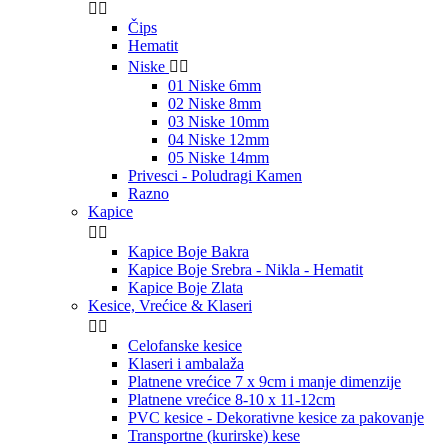


Čips
Hematit
Niske


01 Niske 6mm
02 Niske 8mm
03 Niske 10mm
04 Niske 12mm
05 Niske 14mm
Privesci - Poludragi Kamen
Razno
Kapice


Kapice Boje Bakra
Kapice Boje Srebra - Nikla - Hematit
Kapice Boje Zlata
Kesice, Vrećice & Klaseri


Celofanske kesice
Klaseri i ambalaža
Platnene vrećice 7 x 9cm i manje dimenzije
Platnene vrećice 8-10 x 11-12cm
PVC kesice - Dekorativne kesice za pakovanje
Transportne (kurirske) kese