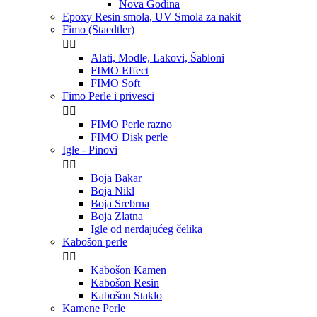
Nova Godina
Epoxy Resin smola, UV Smola za nakit
Fimo (Staedtler)


Alati, Modle, Lakovi, Šabloni
FIMO Effect
FIMO Soft
Fimo Perle i privesci


FIMO Perle razno
FIMO Disk perle
Igle - Pinovi


Boja Bakar
Boja Nikl
Boja Srebrna
Boja Zlatna
Igle od nerđajućeg čelika
Kabošon perle


Kabošon Kamen
Kabošon Resin
Kabošon Staklo
Kamene Perle