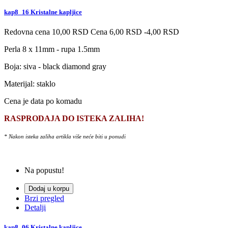
kap8_16 Kristalne kapljice
Redovna cena
10,00 RSD
Cena
6,00 RSD
-4,00 RSD
Perla 8 x 11mm - rupa 1.5mm
Boja:
siva - black diamond gray
Materijal: staklo
Cena je data po komadu
RASPRODAJA DO ISTEKA ZALIHA!
* Nakon isteka zaliha artikla više neće biti u ponudi
Na popustu!
Dodaj u korpu
Brzi pregled
Detalji
kap8_06 Kristalne kapljice