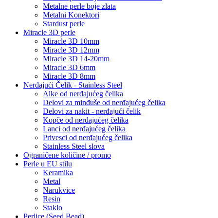
Metalne perle boje zlata
Metalni Konektori
Stardust perle
Miracle 3D perle
Miracle 3D 10mm
Miracle 3D 12mm
Miracle 3D 14-20mm
Miracle 3D 6mm
Miracle 3D 8mm
Nerđajući Čelik - Stainless Steel
Alke od nerđajućeg čelika
Delovi za minđuše od nerđajućeg čelika
Delovi za nakit - nerđajući čelik
Kopče od nerđajućeg čelika
Lanci od nerđajućeg čelika
Privesci od nerđajućeg čelika
Stainless Steel slova
Ograničene količine / promo
Perle u EU stilu
Keramika
Metal
Narukvice
Resin
Staklo
Perlice (Seed Bead)