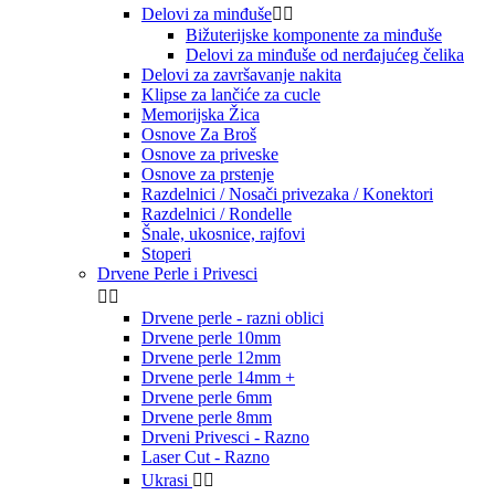
Delovi za minđuše


Bižuterijske komponente za minđuše
Delovi za minđuše od nerđajućeg čelika
Delovi za završavanje nakita
Klipse za lančiće za cucle
Memorijska Žica
Osnove Za Broš
Osnove za priveske
Osnove za prstenje
Razdelnici / Nosači privezaka / Konektori
Razdelnici / Rondelle
Šnale, ukosnice, rajfovi
Stoperi
Drvene Perle i Privesci


Drvene perle - razni oblici
Drvene perle 10mm
Drvene perle 12mm
Drvene perle 14mm +
Drvene perle 6mm
Drvene perle 8mm
Drveni Privesci - Razno
Laser Cut - Razno
Ukrasi

