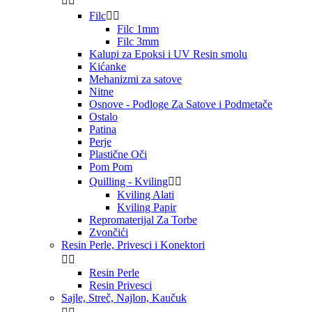


Filc


Filc 1mm
Filc 3mm
Kalupi za Epoksi i UV Resin smolu
Kićanke
Mehanizmi za satove
Nitne
Osnove - Podloge Za Satove i Podmetače
Ostalo
Patina
Perje
Plastične Oči
Pom Pom
Quilling - Kviling


Kviling Alati
Kviling Papir
Repromaterijal Za Torbe
Zvončići
Resin Perle, Privesci i Konektori


Resin Perle
Resin Privesci
Sajle, Streč, Najlon, Kaučuk