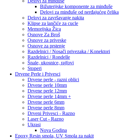
Delovi za minđuše
Bižuterijske komponente za minđuše
Delovi za minđuše od nerđajućeg čelika
Delovi za završavanje nakita
Klipse za lančiće za cucle
Memorijska Žica
Osnove Za Broš
Osnove za priveske
Osnove za prstenje
Razdelnici / Nosači privezaka / Konektori
Razdelnici / Rondelle
Šnale, ukosnice, rajfovi
Stoperi
Drvene Perle i Privesci
Drvene perle - razni oblici
Drvene perle 10mm
Drvene perle 12mm
Drvene perle 14mm +
Drvene perle 6mm
Drvene perle 8mm
Drveni Privesci - Razno
Laser Cut - Razno
Ukrasi
Nova Godina
Epoxy Resin smola, UV Smola za nakit