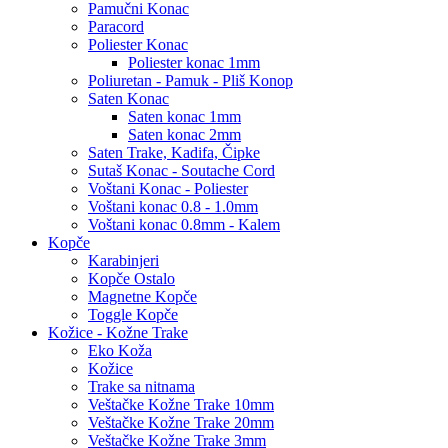
Pamučni Konac
Paracord
Poliester Konac
Poliester konac 1mm
Poliuretan - Pamuk - Pliš Konop
Saten Konac
Saten konac 1mm
Saten konac 2mm
Saten Trake, Kadifa, Čipke
Sutaš Konac - Soutache Cord
Voštani Konac - Poliester
Voštani konac 0.8 - 1.0mm
Voštani konac 0.8mm - Kalem
Kopče
Karabinjeri
Kopče Ostalo
Magnetne Kopče
Toggle Kopče
Kožice - Kožne Trake
Eko Koža
Kožice
Trake sa nitnama
Veštačke Kožne Trake 10mm
Veštačke Kožne Trake 20mm
Veštačke Kožne Trake 3mm