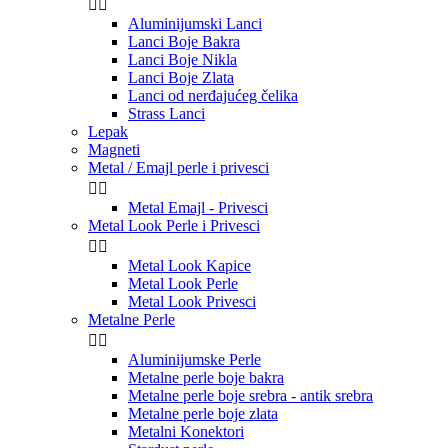


Aluminijumski Lanci
Lanci Boje Bakra
Lanci Boje Nikla
Lanci Boje Zlata
Lanci od nerđajućeg čelika
Strass Lanci
Lepak
Magneti
Metal / Emajl perle i privesci


Metal Emajl - Privesci
Metal Look Perle i Privesci


Metal Look Kapice
Metal Look Perle
Metal Look Privesci
Metalne Perle


Aluminijumske Perle
Metalne perle boje bakra
Metalne perle boje srebra - antik srebra
Metalne perle boje zlata
Metalni Konektori