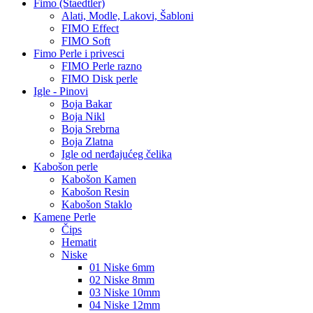
Fimo (Staedtler)
Alati, Modle, Lakovi, Šabloni
FIMO Effect
FIMO Soft
Fimo Perle i privesci
FIMO Perle razno
FIMO Disk perle
Igle - Pinovi
Boja Bakar
Boja Nikl
Boja Srebrna
Boja Zlatna
Igle od nerđajućeg čelika
Kabošon perle
Kabošon Kamen
Kabošon Resin
Kabošon Staklo
Kamene Perle
Čips
Hematit
Niske
01 Niske 6mm
02 Niske 8mm
03 Niske 10mm
04 Niske 12mm