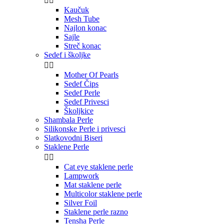


Kaučuk
Mesh Tube
Najlon konac
Sajle
Streč konac
Sedef i školjke


Mother Of Pearls
Sedef Čips
Sedef Perle
Sedef Privesci
Školjkice
Shambala Perle
Silikonske Perle i privesci
Slatkovodni Biseri
Staklene Perle


Cat eye staklene perle
Lampwork
Mat staklene perle
Multicolor staklene perle
Silver Foil
Staklene perle razno
Tensha Perle