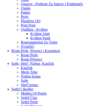
Osnove - Podloge Za Satove i Podmetače
Ostalo
Patina
Perje
Plastične Oči
Pom Pom
Quilling - Kviling
Kviling Alati
Kviling Papir
Repromaterijal Za Torbe
Zvončići
Resin Perle, Privesci i Konektori
Resin Perle
Resin Privesci
Sajle, Streč, Najlon, Kaučuk
Kaučuk
Mesh Tube
Najlon konac
Sajle
Streč konac
Sedef i školjke
Mother Of Pearls
Sedef Čips
Sedef Perle