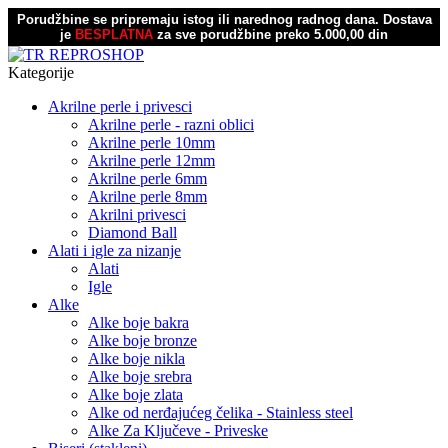
Porudžbine se pripremaju istog ili narednog radnog dana.
Dostava
je
BESPLATNA
za sve porudžbine preko 5.000,00 din
Kategorije
Akrilne perle i privesci
Akrilne perle - razni oblici
Akrilne perle 10mm
Akrilne perle 12mm
Akrilne perle 6mm
Akrilne perle 8mm
Akrilni privesci
Diamond Ball
Alati i igle za nizanje
Alati
Igle
Alke
Alke boje bakra
Alke boje bronze
Alke boje nikla
Alke boje srebra
Alke boje zlata
Alke od nerđajućeg čelika - Stainless steel
Alke Za Ključeve - Priveske