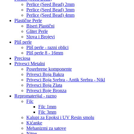
Perlice (Seed Bead) 2mm
Perlice (Seed Bead) 3mm
Perlice (Seed Bead) 4mm
Plastične Perle
Biseri Plastični
Gliter Perle
Slova i Brojevi
Pliš perle
Pliš perle - razni oblici
Pliš perle 8 - 16mm
Preciosa
Privesci Metalni
Posrebrene komponente
Privesci Boja Bakra
Privesci Boja Srebra - Antik Srebra - Nikl
Privesci Boja Zlata
Privesci Boje Bronza
Repromaterijal - razno
Filc
Filc 1mm
Filc 3mm
Kalupi za Epoksi i UV Resin smolu
Kićanke
Mehanizmi za satove
Nitne