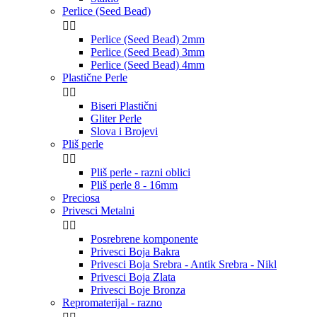
Perlice (Seed Bead)


Perlice (Seed Bead) 2mm
Perlice (Seed Bead) 3mm
Perlice (Seed Bead) 4mm
Plastične Perle


Biseri Plastični
Gliter Perle
Slova i Brojevi
Pliš perle


Pliš perle - razni oblici
Pliš perle 8 - 16mm
Preciosa
Privesci Metalni


Posrebrene komponente
Privesci Boja Bakra
Privesci Boja Srebra - Antik Srebra - Nikl
Privesci Boja Zlata
Privesci Boje Bronza
Repromaterijal - razno