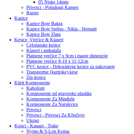
05 Niske 14mm
Privesci - Poludragi Kamen
Razno
Kapice
Kapice Boje Bakra
Kapice Boje Srebra - Nikla - Hematit
Kapice Boje Zlata
Kesice, Vrećice & Klaseri
Celofanske kesice
Klaseri i ambalaža
Platnene vrećice 7 x 9cm i manje dimenzije
Platnene vrećice 8-10 x 11-12cm
PVC kesice - Dekorativne kesice za pakovanje
Transportne (kurirske) kese
Zip kesice
Klirit Komponente
Kabošoni
Komponente od graverske plastike
Komponente Za Minđuše
Komponente Za Narukvice
Privesci
Privesci - Privesci Za Ključeve
Ukrasi
Konci - Kanapi - Trake
Nymo & S-Lon Konac