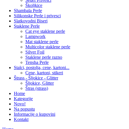
Sedef Privesci
Školjkice
Shambala Perle
Silikonske Perle i privesci
Slatkovodni Biseri
Staklene Perle
Cat eye staklene perle
Lampwork
Mat staklene perle
Multicolor staklene perle
Silver Foil
Staklene perle razno
Tensha Perle
Stalci, postolja, cene, kartoni...
Cene, kartoni, stikeri
Štrass - Šljokice - Glitter
Šljokice, Glitter
Štras (strass)
Home
Kategorije
Novo!
Na popustu
Informacije o kupovini
Kontakt