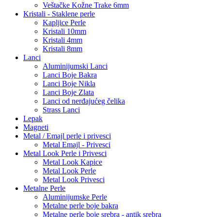
Veštačke Kožne Trake 6mm
Kristali - Staklene perle
Kapljice Perle
Kristali 10mm
Kristali 4mm
Kristali 8mm
Lanci
Aluminijumski Lanci
Lanci Boje Bakra
Lanci Boje Nikla
Lanci Boje Zlata
Lanci od nerđajućeg čelika
Strass Lanci
Lepak
Magneti
Metal / Emajl perle i privesci
Metal Emajl - Privesci
Metal Look Perle i Privesci
Metal Look Kapice
Metal Look Perle
Metal Look Privesci
Metalne Perle
Aluminijumske Perle
Metalne perle boje bakra
Metalne perle boje srebra - antik srebra