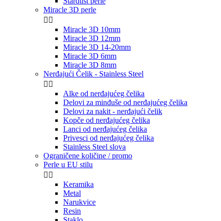
Stardust perle
Miracle 3D perle


Miracle 3D 10mm
Miracle 3D 12mm
Miracle 3D 14-20mm
Miracle 3D 6mm
Miracle 3D 8mm
Nerđajući Čelik - Stainless Steel


Alke od nerđajućeg čelika
Delovi za minđuše od nerđajućeg čelika
Delovi za nakit - nerđajući čelik
Kopče od nerđajućeg čelika
Lanci od nerđajućeg čelika
Privesci od nerđajućeg čelika
Stainless Steel slova
Ograničene količine / promo
Perle u EU stilu


Keramika
Metal
Narukvice
Resin
Staklo