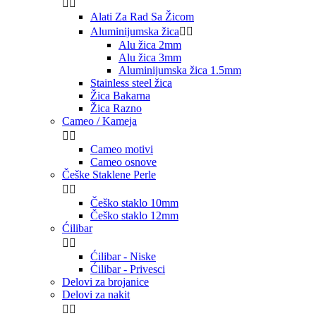


Alati Za Rad Sa Žicom
Aluminijumska žica


Alu žica 2mm
Alu žica 3mm
Aluminijumska žica 1.5mm
Stainless steel žica
Žica Bakarna
Žica Razno
Cameo / Kameja


Cameo motivi
Cameo osnove
Češke Staklene Perle


Češko staklo 10mm
Češko staklo 12mm
Ćilibar


Ćilibar - Niske
Ćilibar - Privesci
Delovi za brojanice
Delovi za nakit

