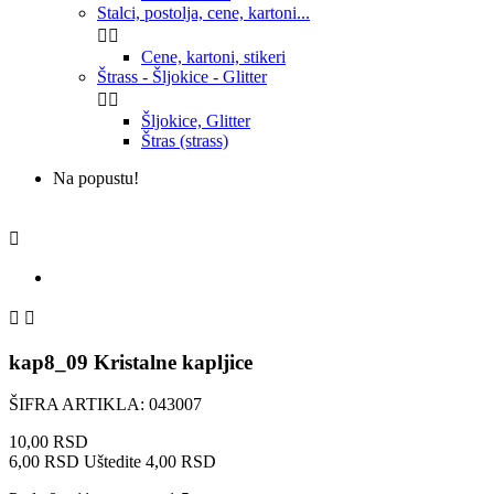
Stalci, postolja, cene, kartoni...


Cene, kartoni, stikeri
Štrass - Šljokice - Glitter


Šljokice, Glitter
Štras (strass)
Na popustu!



kap8_09 Kristalne kapljice
ŠIFRA ARTIKLA: 043007
10,00 RSD
6,00 RSD
Uštedite 4,00 RSD