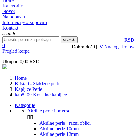
Home
Kategorije
Novo!
Na popustu
Informacije o kupovini
Kontakt
search
search
RSD
0
Dobro došli |
Vaš nalog
|
Prijava
Pregled korpe
Ukupno
0,00 RSD
Home
Kristali - Staklene perle
Kapljice Perle
kap8_09 Kristalne kapljice
Kategorije
Akrilne perle i privesci


Akrilne perle - razni oblici
Akrilne perle 10mm
Akrilne perle 12mm