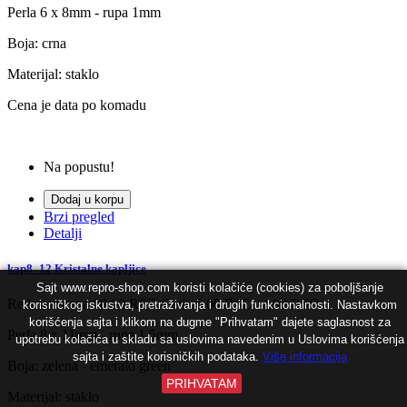
Perla 6 x 8mm - rupa 1mm
Boja: crna
Materijal: staklo
Cena je data po komadu
Na popustu!
Dodaj u korpu
Brzi pregled
Detalji
kap8_12 Kristalne kapljice
Sajt www.repro-shop.com koristi kolačiće (cookies) za poboljšanje
Redovna cena
10,00 RSD
Cena
6,00 RSD
-4,00 RSD
korisničkog iskustva, pretraživanja i drugih funkcionalnosti. Nastavkom
korišćenja sajta i klikom na dugme "Prihvatam" dajete saglasnost za
Perla 8 x 11mm - rupa 1.5mm
upotrebu kolačića u skladu sa uslovima navedenim u Uslovima korišćenja
sajta i zaštite korisničkih podataka.
Više informacija
Boja:
zelena - emerald green
PRIHVATAM
Materijal: staklo