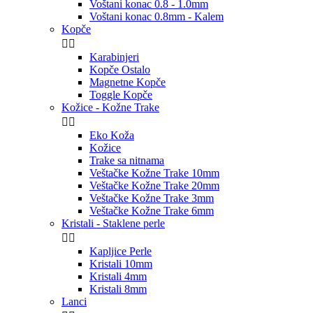
Voštani konac 0.8 - 1.0mm
Voštani konac 0.8mm - Kalem
Kopče


Karabinjeri
Kopče Ostalo
Magnetne Kopče
Toggle Kopče
Kožice - Kožne Trake


Eko Koža
Kožice
Trake sa nitnama
Veštačke Kožne Trake 10mm
Veštačke Kožne Trake 20mm
Veštačke Kožne Trake 3mm
Veštačke Kožne Trake 6mm
Kristali - Staklene perle


Kapljice Perle
Kristali 10mm
Kristali 4mm
Kristali 8mm
Lanci