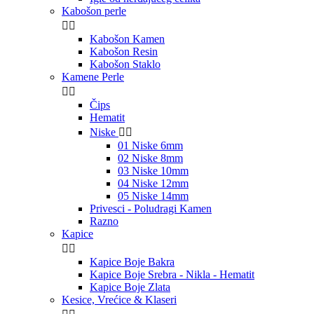
Kabošon perle


Kabošon Kamen
Kabošon Resin
Kabošon Staklo
Kamene Perle


Čips
Hematit
Niske


01 Niske 6mm
02 Niske 8mm
03 Niske 10mm
04 Niske 12mm
05 Niske 14mm
Privesci - Poludragi Kamen
Razno
Kapice


Kapice Boje Bakra
Kapice Boje Srebra - Nikla - Hematit
Kapice Boje Zlata
Kesice, Vrećice & Klaseri