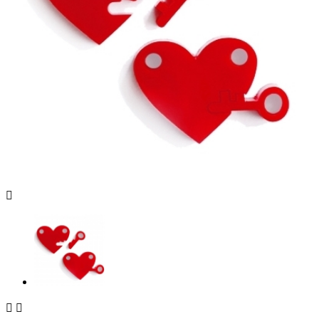


