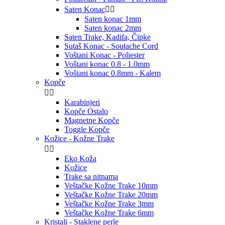
Saten Konac


Saten konac 1mm
Saten konac 2mm
Saten Trake, Kadifa, Čipke
Sutaš Konac - Soutache Cord
Voštani Konac - Poliester
Voštani konac 0.8 - 1.0mm
Voštani konac 0.8mm - Kalem
Kopče


Karabinjeri
Kopče Ostalo
Magnetne Kopče
Toggle Kopče
Kožice - Kožne Trake


Eko Koža
Kožice
Trake sa nitnama
Veštačke Kožne Trake 10mm
Veštačke Kožne Trake 20mm
Veštačke Kožne Trake 3mm
Veštačke Kožne Trake 6mm
Kristali - Staklene perle