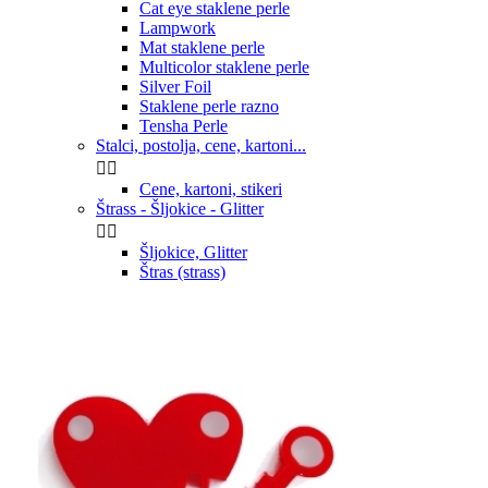
Cat eye staklene perle
Lampwork
Mat staklene perle
Multicolor staklene perle
Silver Foil
Staklene perle razno
Tensha Perle
Stalci, postolja, cene, kartoni...


Cene, kartoni, stikeri
Štrass - Šljokice - Glitter


Šljokice, Glitter
Štras (strass)