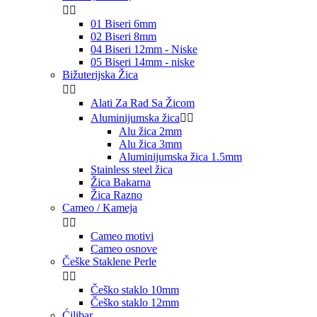


01 Biseri 6mm
02 Biseri 8mm
04 Biseri 12mm - Niske
05 Biseri 14mm - niske
Bižuterijska Žica


Alati Za Rad Sa Žicom
Aluminijumska žica


Alu žica 2mm
Alu žica 3mm
Aluminijumska žica 1.5mm
Stainless steel žica
Žica Bakarna
Žica Razno
Cameo / Kameja


Cameo motivi
Cameo osnove
Češke Staklene Perle


Češko staklo 10mm
Češko staklo 12mm
Ćilibar