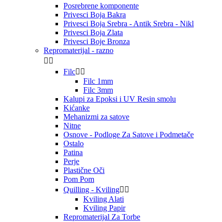
Posrebrene komponente
Privesci Boja Bakra
Privesci Boja Srebra - Antik Srebra - Nikl
Privesci Boja Zlata
Privesci Boje Bronza
Repromaterijal - razno


Filc


Filc 1mm
Filc 3mm
Kalupi za Epoksi i UV Resin smolu
Kićanke
Mehanizmi za satove
Nitne
Osnove - Podloge Za Satove i Podmetače
Ostalo
Patina
Perje
Plastične Oči
Pom Pom
Quilling - Kviling


Kviling Alati
Kviling Papir
Repromaterijal Za Torbe