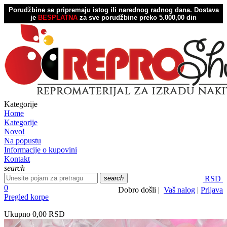
Porudžbine se pripremaju istog ili narednog radnog dana.
Dostava
je
BESPLATNA
za sve porudžbine preko 5.000,00 din
Kategorije
Home
Kategorije
Novo!
Na popustu
Informacije o kupovini
Kontakt
search
search
RSD
0
Dobro došli |
Vaš nalog
|
Prijava
Pregled korpe
Ukupno
0,00 RSD