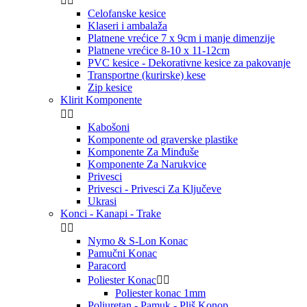


Celofanske kesice
Klaseri i ambalaža
Platnene vrećice 7 x 9cm i manje dimenzije
Platnene vrećice 8-10 x 11-12cm
PVC kesice - Dekorativne kesice za pakovanje
Transportne (kurirske) kese
Zip kesice
Klirit Komponente


Kabošoni
Komponente od graverske plastike
Komponente Za Minđuše
Komponente Za Narukvice
Privesci
Privesci - Privesci Za Ključeve
Ukrasi
Konci - Kanapi - Trake


Nymo & S-Lon Konac
Pamučni Konac
Paracord
Poliester Konac


Poliester konac 1mm
Poliuretan - Pamuk - Pliš Konop