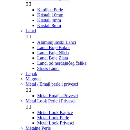


Kapljice Perle
Kristali 10mm
Kristali 4mm
Kristali 8mm
Lanci


Aluminijumski Lanci
Lanci Boje Bakra
Lanci Boje Nikla
Lanci Boje Zlata
Lanci od nerđajućeg čelika
Strass Lanci
Lepak
Magneti
Metal / Emajl perle i privesci


Metal Emajl - Privesci
Metal Look Perle i Privesci


Metal Look Kapice
Metal Look Perle
Metal Look Privesci
Metalne Perle