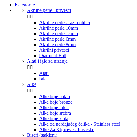
Kategorije
Akrilne perle i privesci


Akrilne perle - razni oblici
Akrilne perle 10mm
Akrilne perle 12mm
Akrilne perle 6mm
Akrilne perle 8mm
Akrilni privesci
Diamond Ball
Alati i igle za nizanje


Alati
Igle
Alke


Alke boje bakra
Alke boje bronze
Alke boje nikla
Alke boje srebra
Alke boje zlata
Alke od nerđajućeg čelika - Stainless steel
Alke Za Ključeve - Priveske
Biseri (stakleni)