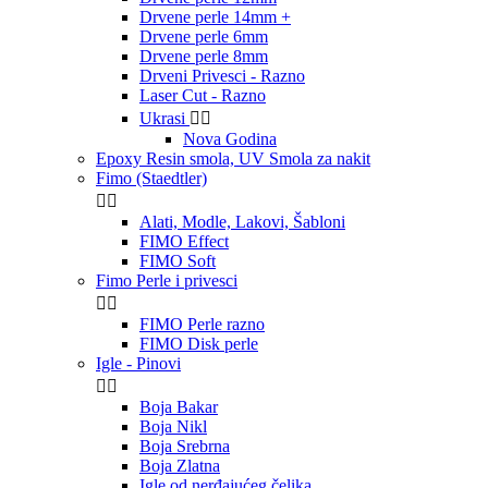
Drvene perle 14mm +
Drvene perle 6mm
Drvene perle 8mm
Drveni Privesci - Razno
Laser Cut - Razno
Ukrasi


Nova Godina
Epoxy Resin smola, UV Smola za nakit
Fimo (Staedtler)


Alati, Modle, Lakovi, Šabloni
FIMO Effect
FIMO Soft
Fimo Perle i privesci


FIMO Perle razno
FIMO Disk perle
Igle - Pinovi


Boja Bakar
Boja Nikl
Boja Srebrna
Boja Zlatna
Igle od nerđajućeg čelika