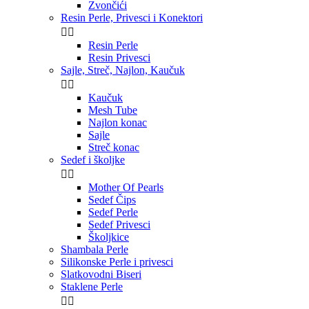
Zvončići
Resin Perle, Privesci i Konektori


Resin Perle
Resin Privesci
Sajle, Streč, Najlon, Kaučuk


Kaučuk
Mesh Tube
Najlon konac
Sajle
Streč konac
Sedef i školjke


Mother Of Pearls
Sedef Čips
Sedef Perle
Sedef Privesci
Školjkice
Shambala Perle
Silikonske Perle i privesci
Slatkovodni Biseri
Staklene Perle

