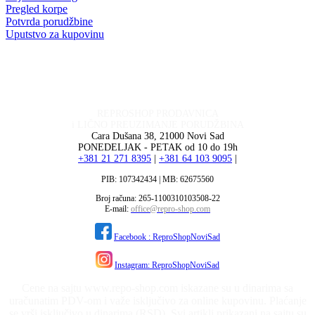
Pregled korpe
Potvrda porudžbine
Uputstvo za kupovinu
REPROSHOP PRODAVNICA
i LIČNO PREUZIMANJE PORUDŽBINA
Cara Dušana 38, 21000 Novi Sad
PONEDELJAK - PETAK od 10 do 19h
+381 21 271 8395
|
+381 64 103 9095
|
PIB: 107342434 | MB: 62675560
Broj računa: 265-1100310103508-22
E-mail:
office@repro-shop.com
Facebook : ReproShopNoviSad
Instagram: ReproShopNoviSad
Cene na sajtu www.repo-shop.com iskazane su u dinarima sa
uračunatim PDV-om i važe isključivo za online kupovinu. Plaćanje
se vrši isključivo u dinarima (RSD). Svi artikli prikazani na sajtu su