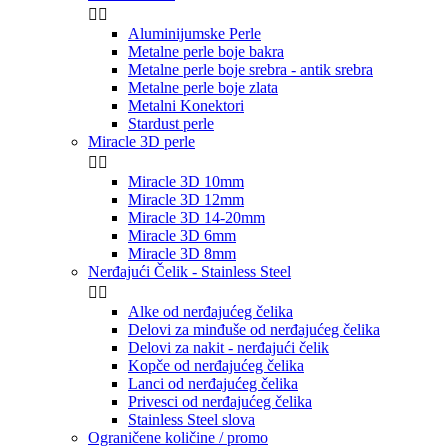


Aluminijumske Perle
Metalne perle boje bakra
Metalne perle boje srebra - antik srebra
Metalne perle boje zlata
Metalni Konektori
Stardust perle
Miracle 3D perle


Miracle 3D 10mm
Miracle 3D 12mm
Miracle 3D 14-20mm
Miracle 3D 6mm
Miracle 3D 8mm
Nerđajući Čelik - Stainless Steel


Alke od nerđajućeg čelika
Delovi za minđuše od nerđajućeg čelika
Delovi za nakit - nerđajući čelik
Kopče od nerđajućeg čelika
Lanci od nerđajućeg čelika
Privesci od nerđajućeg čelika
Stainless Steel slova
Ograničene količine / promo