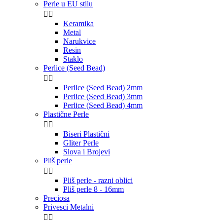
Perle u EU stilu


Keramika
Metal
Narukvice
Resin
Staklo
Perlice (Seed Bead)


Perlice (Seed Bead) 2mm
Perlice (Seed Bead) 3mm
Perlice (Seed Bead) 4mm
Plastične Perle


Biseri Plastični
Gliter Perle
Slova i Brojevi
Pliš perle


Pliš perle - razni oblici
Pliš perle 8 - 16mm
Preciosa
Privesci Metalni

