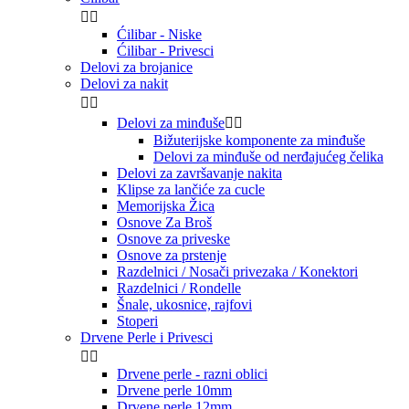


Ćilibar - Niske
Ćilibar - Privesci
Delovi za brojanice
Delovi za nakit


Delovi za minđuše


Bižuterijske komponente za minđuše
Delovi za minđuše od nerđajućeg čelika
Delovi za završavanje nakita
Klipse za lančiće za cucle
Memorijska Žica
Osnove Za Broš
Osnove za priveske
Osnove za prstenje
Razdelnici / Nosači privezaka / Konektori
Razdelnici / Rondelle
Šnale, ukosnice, rajfovi
Stoperi
Drvene Perle i Privesci


Drvene perle - razni oblici
Drvene perle 10mm
Drvene perle 12mm