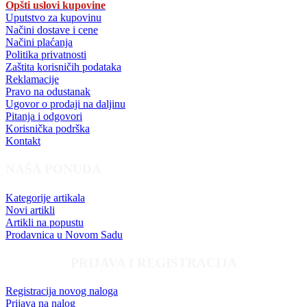
Opšti uslovi kupovine
Uputstvo za kupovinu
Načini dostave i cene
Načini plaćanja
Politika privatnosti
Zaštita korisničih podataka
Reklamacije
Pravo na odustanak
Ugovor o prodaji na daljinu
Pitanja i odgovori
Korisnička podrška
Kontakt
NAŠA PONUDA
Kategorije artikala
Novi artikli
Artikli na popustu
Prodavnica u Novom Sadu
PRIJAVA I REGISTRACIJA
Registracija novog naloga
Prijava na nalog