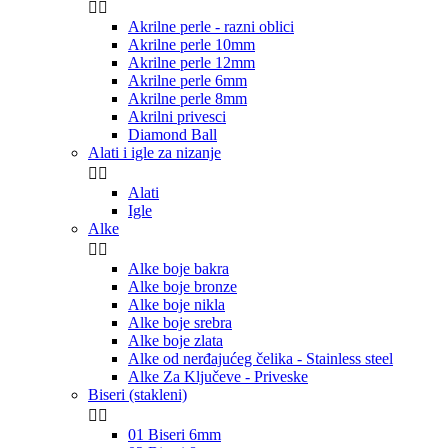


Akrilne perle - razni oblici
Akrilne perle 10mm
Akrilne perle 12mm
Akrilne perle 6mm
Akrilne perle 8mm
Akrilni privesci
Diamond Ball
Alati i igle za nizanje


Alati
Igle
Alke


Alke boje bakra
Alke boje bronze
Alke boje nikla
Alke boje srebra
Alke boje zlata
Alke od nerđajućeg čelika - Stainless steel
Alke Za Ključeve - Priveske
Biseri (stakleni)


01 Biseri 6mm