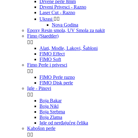
Drvene perle 8mm
Drveni Privesci - Razno
Laser Cut - Razno
Ukrasi


Nova Godina
Epoxy Resin smola, UV Smola za nakit
Fimo (Staedtler)


Alati, Modle, Lakovi, Šabloni
FIMO Effect
FIMO Soft
Fimo Perle i privesci


FIMO Perle razno
FIMO Disk perle
Igle - Pinovi


Boja Bakar
Boja Nikl
Boja Srebrna
Boja Zlatna
Igle od nerđajućeg čelika
Kabošon perle

