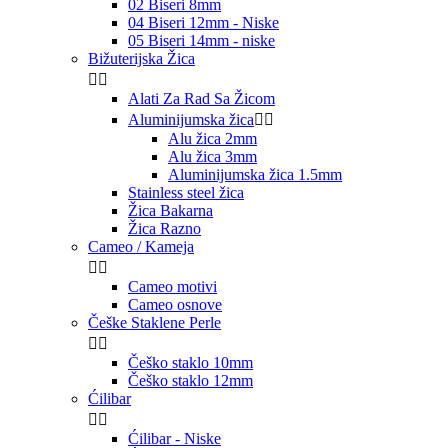
02 Biseri 8mm
04 Biseri 12mm - Niske
05 Biseri 14mm - niske
Bižuterijska Žica


Alati Za Rad Sa Žicom
Aluminijumska žica


Alu žica 2mm
Alu žica 3mm
Aluminijumska žica 1.5mm
Stainless steel žica
Žica Bakarna
Žica Razno
Cameo / Kameja


Cameo motivi
Cameo osnove
Češke Staklene Perle


Češko staklo 10mm
Češko staklo 12mm
Ćilibar


Ćilibar - Niske