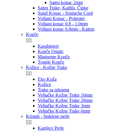
Saten konac 2mm
Saten Trake, Kadifa, Čipke
Sutaš Konac - Soutache Cord
Voštani Konac - Poliester
Voštani konac 0.8 - 1.0mm
Voštani konac 0.8mm - Kalem
Kopče


Karabinjeri
Kopče Ostalo
Magnetne Kopče
Toggle Kopče
Kožice - Kožne Trake


Eko Koža
Kožice
Trake sa nitnama
Veštačke Kožne Trake 10mm
Veštačke Kožne Trake 20mm
Veštačke Kožne Trake 3mm
Veštačke Kožne Trake 6mm
Kristali - Staklene perle


Kapljice Perle