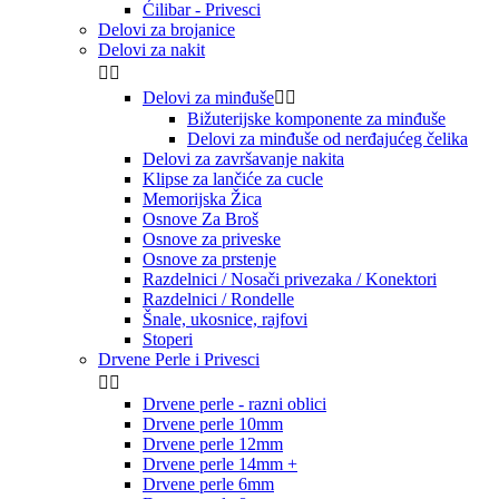
Ćilibar - Privesci
Delovi za brojanice
Delovi za nakit


Delovi za minđuše


Bižuterijske komponente za minđuše
Delovi za minđuše od nerđajućeg čelika
Delovi za završavanje nakita
Klipse za lančiće za cucle
Memorijska Žica
Osnove Za Broš
Osnove za priveske
Osnove za prstenje
Razdelnici / Nosači privezaka / Konektori
Razdelnici / Rondelle
Šnale, ukosnice, rajfovi
Stoperi
Drvene Perle i Privesci


Drvene perle - razni oblici
Drvene perle 10mm
Drvene perle 12mm
Drvene perle 14mm +
Drvene perle 6mm