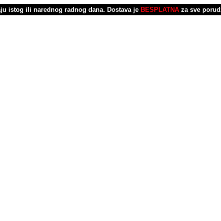
u istog ili narednog radnog dana.
Dostava je
BESPLATNA
za sve porud