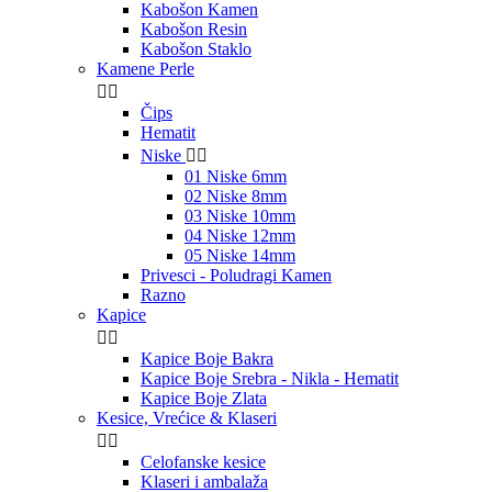
Kabošon Kamen
Kabošon Resin
Kabošon Staklo
Kamene Perle


Čips
Hematit
Niske


01 Niske 6mm
02 Niske 8mm
03 Niske 10mm
04 Niske 12mm
05 Niske 14mm
Privesci - Poludragi Kamen
Razno
Kapice


Kapice Boje Bakra
Kapice Boje Srebra - Nikla - Hematit
Kapice Boje Zlata
Kesice, Vrećice & Klaseri


Celofanske kesice
Klaseri i ambalaža