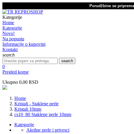
Porudžbine se pripremaj
Kategorije
Home
Kategorije
Novo!
Na popustu
Informacije o kupovini
Kontakt
search
search
0
Pregled korpe
Ukupno
0,00 RSD
Home
Kristali - Staklene perle
Kristali 10mm
cs10_80 Staklene perle 10mm
Kategorije
Akrilne perle i privesci