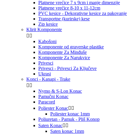
Platnene vrećice 7 x 9cm i manje dimenzije
Platnene vrećice 8-10 x 11-12cm
PVC kesice - Dekorativne kesice za pakovanje
Transportne (kurirske) kese
Zip kesice
Klirit Komponente


Kabošoni
Komponente od graverske plastike
Komponente Za Minđuše
Komponente Za Narukvice
Privesci
Privesci - Privesci Za Ključeve
Ukrasi
Konci - Kanapi - Trake


Nymo & S-Lon Konac
Pamučni Konac
Paracord
Poliester Konac


Poliester konac 1mm
Poliuretan - Pamuk - Pliš Konop
Saten Konac


Saten konac 1mm