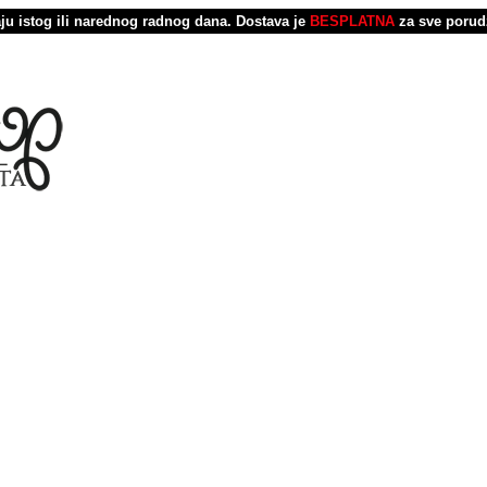
u istog ili narednog radnog dana.
Dostava je
BESPLATNA
za sve porud