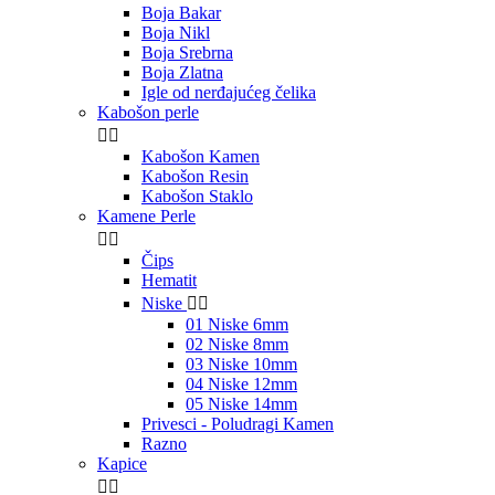
Boja Bakar
Boja Nikl
Boja Srebrna
Boja Zlatna
Igle od nerđajućeg čelika
Kabošon perle


Kabošon Kamen
Kabošon Resin
Kabošon Staklo
Kamene Perle


Čips
Hematit
Niske


01 Niske 6mm
02 Niske 8mm
03 Niske 10mm
04 Niske 12mm
05 Niske 14mm
Privesci - Poludragi Kamen
Razno
Kapice

