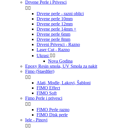
Drvene Perle i Privesci


Drvene perle - razni oblici
Drvene perle 10mm
Drvene perle 12mm
Drvene perle 14mm +
Drvene perle 6mm
Drvene perle 8mm
Drveni Privesci - Razno
Laser Cut - Razno
Ukrasi


Nova Godina
Epoxy Resin smola, UV Smola za nakit
Fimo (Staedtler)


Alati, Modle, Lakovi, Šabloni
FIMO Effect
FIMO Soft
Fimo Perle i privesci


FIMO Perle razno
FIMO Disk perle
Igle - Pinovi

