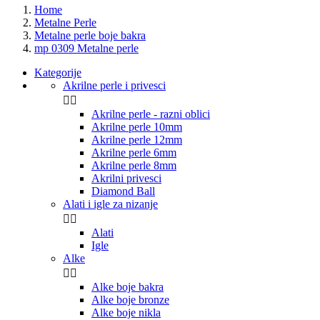
Home
Metalne Perle
Metalne perle boje bakra
mp 0309 Metalne perle
Kategorije
Akrilne perle i privesci


Akrilne perle - razni oblici
Akrilne perle 10mm
Akrilne perle 12mm
Akrilne perle 6mm
Akrilne perle 8mm
Akrilni privesci
Diamond Ball
Alati i igle za nizanje


Alati
Igle
Alke


Alke boje bakra
Alke boje bronze
Alke boje nikla