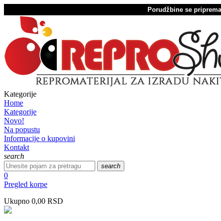
Porudžbine se pripremaj
Kategorije
Home
Kategorije
Novo!
Na popustu
Informacije o kupovini
Kontakt
search
search
0
Pregled korpe
Ukupno
0,00 RSD