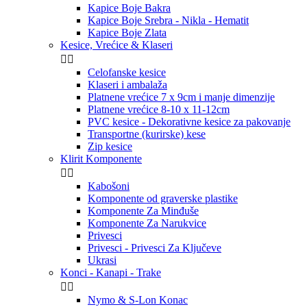
Kapice Boje Bakra
Kapice Boje Srebra - Nikla - Hematit
Kapice Boje Zlata
Kesice, Vrećice & Klaseri


Celofanske kesice
Klaseri i ambalaža
Platnene vrećice 7 x 9cm i manje dimenzije
Platnene vrećice 8-10 x 11-12cm
PVC kesice - Dekorativne kesice za pakovanje
Transportne (kurirske) kese
Zip kesice
Klirit Komponente


Kabošoni
Komponente od graverske plastike
Komponente Za Minđuše
Komponente Za Narukvice
Privesci
Privesci - Privesci Za Ključeve
Ukrasi
Konci - Kanapi - Trake


Nymo & S-Lon Konac