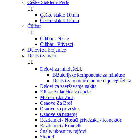
Češke Staklene Perle


Češko staklo 10mm
Češko staklo 12mm
Ćilibar


Ćilibar - Niske
Ćilibar - Privesci
Delovi za brojanice
Delovi za nakit


Delovi za minđuše


Bižuterijske komponente za minđuše
Delovi za minđuše od nerđajućeg čelika
Delovi za završavanje nakita
Klipse za lančiće za cucle
Memorijska Žica
Osnove Za Broš
Osnove za priveske
Osnove za prstenje
Razdelnici / Nosači privezaka / Konektori
Razdelnici / Rondelle
Šnale, ukosnice, rajfovi
Stoperi