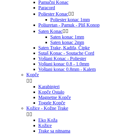
Pamučni Konac
Paracord
Poliester Konac


Poliester konac 1mm
Poliuretan - Pamuk - Pliš Konop
Saten Konac


Saten konac 1mm
Saten konac 2mm
Saten Trake, Kadifa, Čipke
Sutaš Konac - Soutache Cord
Voštani Konac - Poliester
Voštani konac 0.8 - 1.0mm
Voštani konac 0.8mm - Kalem
Kopče


Karabinjeri
Kopče Ostalo
Magnetne Kopče
Toggle Kopče
Kožice - Kožne Trake


Eko Koža
Kožice
Trake sa nitnama