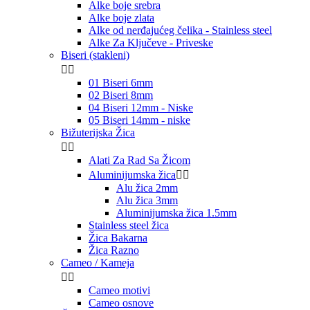
Alke boje srebra
Alke boje zlata
Alke od nerđajućeg čelika - Stainless steel
Alke Za Ključeve - Priveske
Biseri (stakleni)


01 Biseri 6mm
02 Biseri 8mm
04 Biseri 12mm - Niske
05 Biseri 14mm - niske
Bižuterijska Žica


Alati Za Rad Sa Žicom
Aluminijumska žica


Alu žica 2mm
Alu žica 3mm
Aluminijumska žica 1.5mm
Stainless steel žica
Žica Bakarna
Žica Razno
Cameo / Kameja


Cameo motivi
Cameo osnove