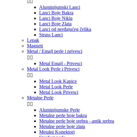


Aluminijumski Lanci
Lanci Boje Bakra
Lanci Boje Nikla
Lanci Boje Zlata
Lanci od nerđajućeg čelika
Strass Lanci
Lepak
Magneti
Metal / Emajl perle i privesci


Metal Emajl - Privesci
Metal Look Perle i Privesci


Metal Look Kapice
Metal Look Perle
Metal Look Privesci
Metalne Perle


Aluminijumske Perle
Metalne perle boje bakra
Metalne perle boje srebra - antik srebra
Metalne perle boje zlata
Metalni Konektori