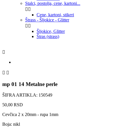
Stalci, postolja, cene, kartoni...


Cene, kartoni, stikeri
Štrass - Šljokice - Glitter


Šljokice, Glitter
Štras (strass)



mp 01 14 Metalne perle
ŠIFRA ARTIKLA: 150549
50,00 RSD
Cevčica 2 x 20mm - rupa 1mm
Boja: nikl