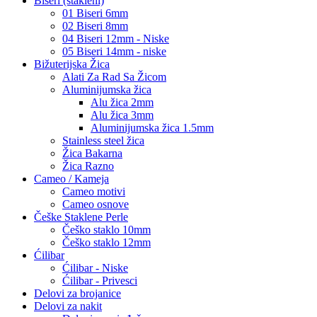
Biseri (stakleni)
01 Biseri 6mm
02 Biseri 8mm
04 Biseri 12mm - Niske
05 Biseri 14mm - niske
Bižuterijska Žica
Alati Za Rad Sa Žicom
Aluminijumska žica
Alu žica 2mm
Alu žica 3mm
Aluminijumska žica 1.5mm
Stainless steel žica
Žica Bakarna
Žica Razno
Cameo / Kameja
Cameo motivi
Cameo osnove
Češke Staklene Perle
Češko staklo 10mm
Češko staklo 12mm
Ćilibar
Ćilibar - Niske
Ćilibar - Privesci
Delovi za brojanice
Delovi za nakit