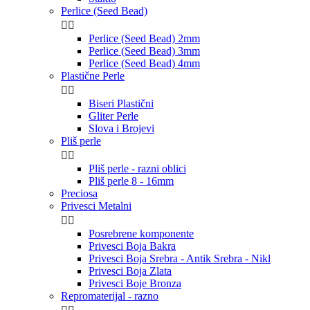
Perlice (Seed Bead)


Perlice (Seed Bead) 2mm
Perlice (Seed Bead) 3mm
Perlice (Seed Bead) 4mm
Plastične Perle


Biseri Plastični
Gliter Perle
Slova i Brojevi
Pliš perle


Pliš perle - razni oblici
Pliš perle 8 - 16mm
Preciosa
Privesci Metalni


Posrebrene komponente
Privesci Boja Bakra
Privesci Boja Srebra - Antik Srebra - Nikl
Privesci Boja Zlata
Privesci Boje Bronza
Repromaterijal - razno