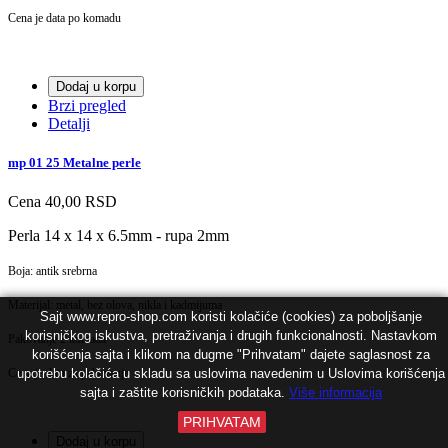
Cena je data po komadu
Dodaj u korpu
Brzi pregled
Detalji
mp 01 25 Metalne perle
Cena
40,00 RSD
Perla 14 x 14 x 6.5mm - rupa 2mm
Boja: antik srebrna
Materijal: metal, bez olova, nikla i kadmijuma
Sajt www.repro-shop.com koristi kolačiće (cookies) za poboljšanje
korisničkog iskustva, pretraživanja i drugih funkcionalnosti. Nastavkom
Pakovanje 2 komada
korišćenja sajta i klikom na dugme "Prihvatam" dajete saglasnost za
upotrebu kolačića u skladu sa uslovima navedenim u Uslovima korišćenja
Cena je data za pakovanje
sajta i zaštite korisničkih podataka.
Više informacija
PRIHVATAM
Dodaj u korpu