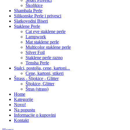
Sedef Privesci
Školjkice
Shambala Perle
Silikonske Perle i privesci
Slatkovodni Biseri
Staklene Perle
Cat eye staklene perle
Lampwork
Mat staklene perle
Multicolor staklene perle
Silver Foil
Staklene perle razno
Tensha Perle
Stalci, postolja, cene, kartoni...
Cene, kartoni, stikeri
Štrass - Šljokice - Glitter
Šljokice, Glitter
Štras (strass)
Home
Kategorije
Novo!
Na popustu
Informacije o kupovini
Kontakt