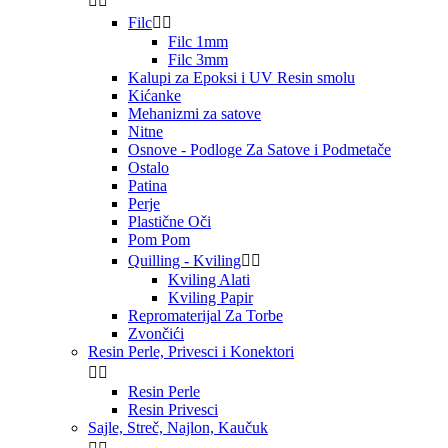


Filc


Filc 1mm
Filc 3mm
Kalupi za Epoksi i UV Resin smolu
Kićanke
Mehanizmi za satove
Nitne
Osnove - Podloge Za Satove i Podmetače
Ostalo
Patina
Perje
Plastične Oči
Pom Pom
Quilling - Kviling


Kviling Alati
Kviling Papir
Repromaterijal Za Torbe
Zvončići
Resin Perle, Privesci i Konektori


Resin Perle
Resin Privesci
Sajle, Streč, Najlon, Kaučuk