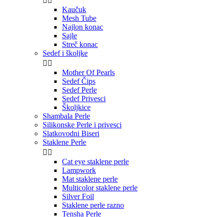


Kaučuk
Mesh Tube
Najlon konac
Sajle
Streč konac
Sedef i školjke


Mother Of Pearls
Sedef Čips
Sedef Perle
Sedef Privesci
Školjkice
Shambala Perle
Silikonske Perle i privesci
Slatkovodni Biseri
Staklene Perle


Cat eye staklene perle
Lampwork
Mat staklene perle
Multicolor staklene perle
Silver Foil
Staklene perle razno
Tensha Perle