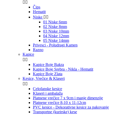


Čips
Hematit
Niske


01 Niske 6mm
02 Niske 8mm
03 Niske 10mm
04 Niske 12mm
05 Niske 14mm
Privesci - Poludragi Kamen
Razno
Kapice


Kapice Boje Bakra
Kapice Boje Srebra - Nikla - Hematit
Kapice Boje Zlata
Kesice, Vrećice & Klaseri


Celofanske kesice
Klaseri i ambalaža
Platnene vrećice 7 x 9cm i manje dimenzije
Platnene vrećice 8-10 x 11-12cm
PVC kesice - Dekorativne kesice za pakovanje
Transportne (kurirske) kese