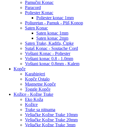
Pamučni Konac
Paracord
Poliester Konac
Poliester konac 1mm
Poliuretan - Pamuk - Pliš Konop
Saten Konac
Saten konac 1mm
Saten konac 2mm
Saten Trake, Kadifa, Čipke
Sutaš Konac - Soutache Cord
Voštani Konac - Poliester
Voštani konac 0.8 - 1.0mm
Voštani konac 0.8mm - Kalem
Kopče
Karabinjeri
Kopče Ostalo
Magnetne Kopče
Toggle Kopče
Kožice - Kožne Trake
Eko Koža
Kožice
Trake sa nitnama
Veštačke Kožne Trake 10mm
Veštačke Kožne Trake 20mm
Veštačke Kožne Trake 3mm