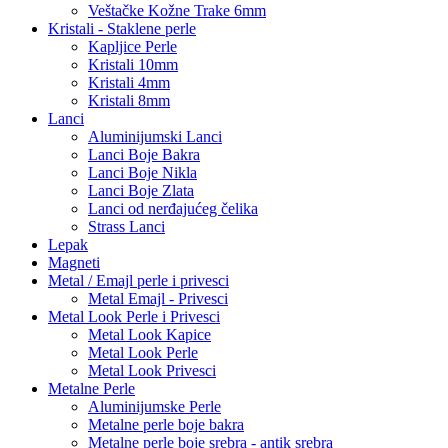
Veštačke Kožne Trake 6mm
Kristali - Staklene perle
Kapljice Perle
Kristali 10mm
Kristali 4mm
Kristali 8mm
Lanci
Aluminijumski Lanci
Lanci Boje Bakra
Lanci Boje Nikla
Lanci Boje Zlata
Lanci od nerđajućeg čelika
Strass Lanci
Lepak
Magneti
Metal / Emajl perle i privesci
Metal Emajl - Privesci
Metal Look Perle i Privesci
Metal Look Kapice
Metal Look Perle
Metal Look Privesci
Metalne Perle
Aluminijumske Perle
Metalne perle boje bakra
Metalne perle boje srebra - antik srebra