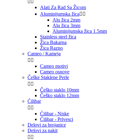


Alati Za Rad Sa Žicom
Aluminijumska žica


Alu žica 2mm
Alu žica 3mm
Aluminijumska žica 1.5mm
Stainless steel žica
Žica Bakarna
Žica Razno
Cameo / Kameja


Cameo motivi
Cameo osnove
Češke Staklene Perle


Češko staklo 10mm
Češko staklo 12mm
Ćilibar


Ćilibar - Niske
Ćilibar - Privesci
Delovi za brojanice
Delovi za nakit

