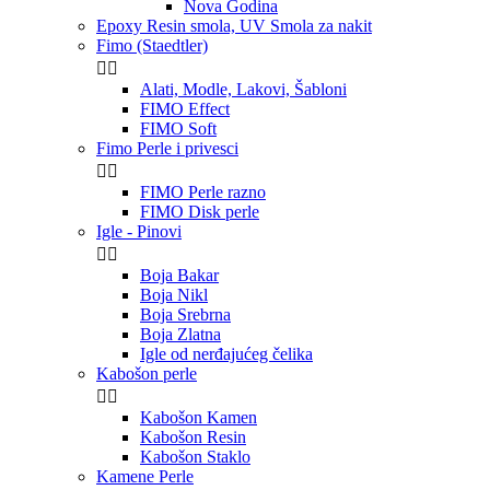
Nova Godina
Epoxy Resin smola, UV Smola za nakit
Fimo (Staedtler)


Alati, Modle, Lakovi, Šabloni
FIMO Effect
FIMO Soft
Fimo Perle i privesci


FIMO Perle razno
FIMO Disk perle
Igle - Pinovi


Boja Bakar
Boja Nikl
Boja Srebrna
Boja Zlatna
Igle od nerđajućeg čelika
Kabošon perle


Kabošon Kamen
Kabošon Resin
Kabošon Staklo
Kamene Perle