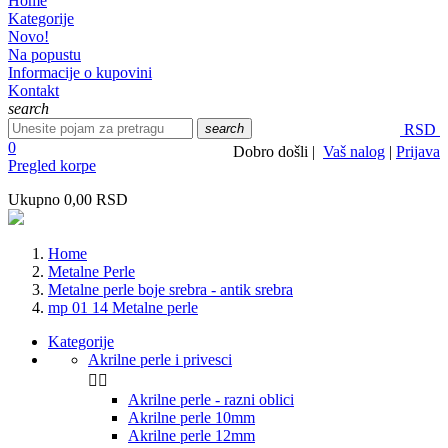
Home
Kategorije
Novo!
Na popustu
Informacije o kupovini
Kontakt
search
search
RSD
0
Dobro došli |
Vaš nalog
|
Prijava
Pregled korpe
Ukupno
0,00 RSD
Home
Metalne Perle
Metalne perle boje srebra - antik srebra
mp 01 14 Metalne perle
Kategorije
Akrilne perle i privesci


Akrilne perle - razni oblici
Akrilne perle 10mm
Akrilne perle 12mm