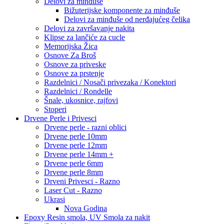
Delovi za minđuše
Bižuterijske komponente za minđuše
Delovi za minđuše od nerđajućeg čelika
Delovi za završavanje nakita
Klipse za lančiće za cucle
Memorijska Žica
Osnove Za Broš
Osnove za priveske
Osnove za prstenje
Razdelnici / Nosači privezaka / Konektori
Razdelnici / Rondelle
Šnale, ukosnice, rajfovi
Stoperi
Drvene Perle i Privesci
Drvene perle - razni oblici
Drvene perle 10mm
Drvene perle 12mm
Drvene perle 14mm +
Drvene perle 6mm
Drvene perle 8mm
Drveni Privesci - Razno
Laser Cut - Razno
Ukrasi
Nova Godina
Epoxy Resin smola, UV Smola za nakit