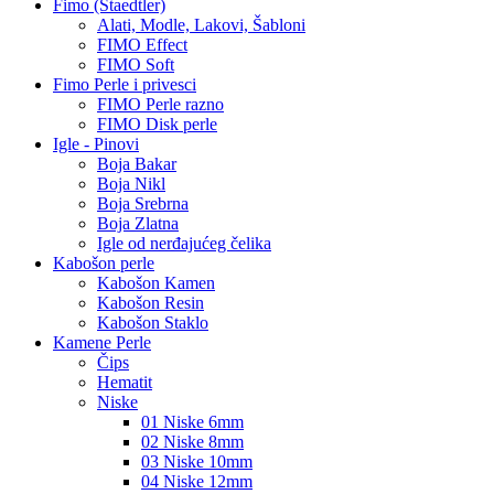
Fimo (Staedtler)
Alati, Modle, Lakovi, Šabloni
FIMO Effect
FIMO Soft
Fimo Perle i privesci
FIMO Perle razno
FIMO Disk perle
Igle - Pinovi
Boja Bakar
Boja Nikl
Boja Srebrna
Boja Zlatna
Igle od nerđajućeg čelika
Kabošon perle
Kabošon Kamen
Kabošon Resin
Kabošon Staklo
Kamene Perle
Čips
Hematit
Niske
01 Niske 6mm
02 Niske 8mm
03 Niske 10mm
04 Niske 12mm