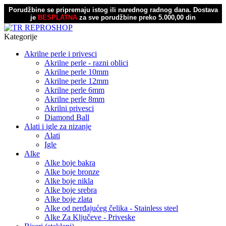
Porudžbine se pripremaju istog ili narednog radnog dana.
Dostava
je
BESPLATNA
za sve porudžbine preko 5.000,00 din
Kategorije
Akrilne perle i privesci
Akrilne perle - razni oblici
Akrilne perle 10mm
Akrilne perle 12mm
Akrilne perle 6mm
Akrilne perle 8mm
Akrilni privesci
Diamond Ball
Alati i igle za nizanje
Alati
Igle
Alke
Alke boje bakra
Alke boje bronze
Alke boje nikla
Alke boje srebra
Alke boje zlata
Alke od nerđajućeg čelika - Stainless steel
Alke Za Ključeve - Priveske