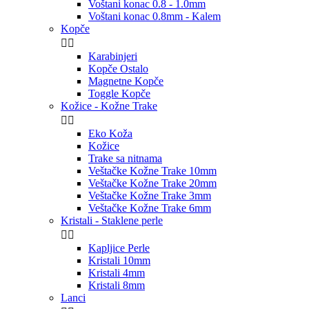
Voštani konac 0.8 - 1.0mm
Voštani konac 0.8mm - Kalem
Kopče


Karabinjeri
Kopče Ostalo
Magnetne Kopče
Toggle Kopče
Kožice - Kožne Trake


Eko Koža
Kožice
Trake sa nitnama
Veštačke Kožne Trake 10mm
Veštačke Kožne Trake 20mm
Veštačke Kožne Trake 3mm
Veštačke Kožne Trake 6mm
Kristali - Staklene perle


Kapljice Perle
Kristali 10mm
Kristali 4mm
Kristali 8mm
Lanci