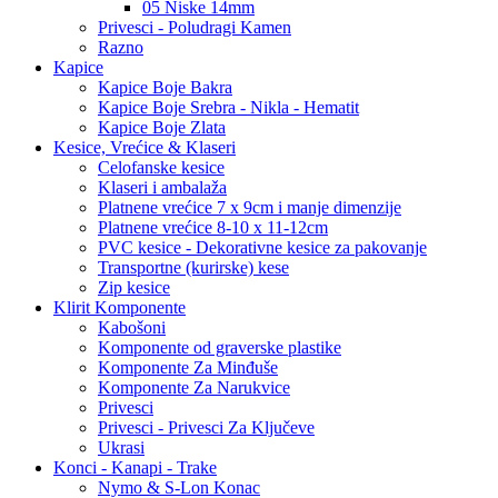
05 Niske 14mm
Privesci - Poludragi Kamen
Razno
Kapice
Kapice Boje Bakra
Kapice Boje Srebra - Nikla - Hematit
Kapice Boje Zlata
Kesice, Vrećice & Klaseri
Celofanske kesice
Klaseri i ambalaža
Platnene vrećice 7 x 9cm i manje dimenzije
Platnene vrećice 8-10 x 11-12cm
PVC kesice - Dekorativne kesice za pakovanje
Transportne (kurirske) kese
Zip kesice
Klirit Komponente
Kabošoni
Komponente od graverske plastike
Komponente Za Minđuše
Komponente Za Narukvice
Privesci
Privesci - Privesci Za Ključeve
Ukrasi
Konci - Kanapi - Trake
Nymo & S-Lon Konac