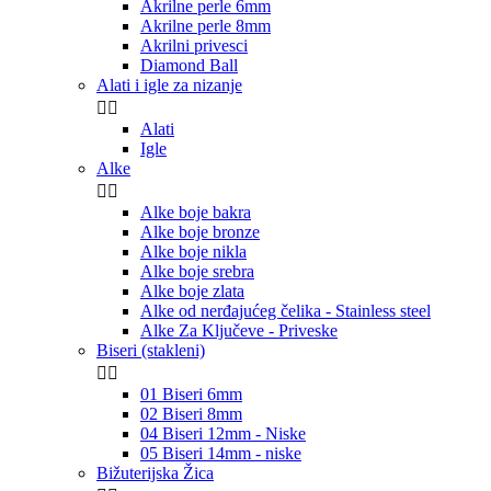
Akrilne perle 6mm
Akrilne perle 8mm
Akrilni privesci
Diamond Ball
Alati i igle za nizanje


Alati
Igle
Alke


Alke boje bakra
Alke boje bronze
Alke boje nikla
Alke boje srebra
Alke boje zlata
Alke od nerđajućeg čelika - Stainless steel
Alke Za Ključeve - Priveske
Biseri (stakleni)


01 Biseri 6mm
02 Biseri 8mm
04 Biseri 12mm - Niske
05 Biseri 14mm - niske
Bižuterijska Žica