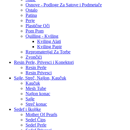
Osnove - Podloge Za Satove i Podmetače
Ostalo
Patina
Perje
Plastične Oči
Pom Pom
Quilling - Kviling
Kviling Alati
Kviling Papir
Repromaterijal Za Torbe
Zvončići
Resin Perle, Privesci i Konektori
Resin Perle
Resin Privesci
Sajle, Streč, Najlon, Kaučuk
Kaučuk
Mesh Tube
Najlon konac
Sajle
Streč konac
Sedef i školjke
Mother Of Pearls
Sedef Čips
Sedef Perle