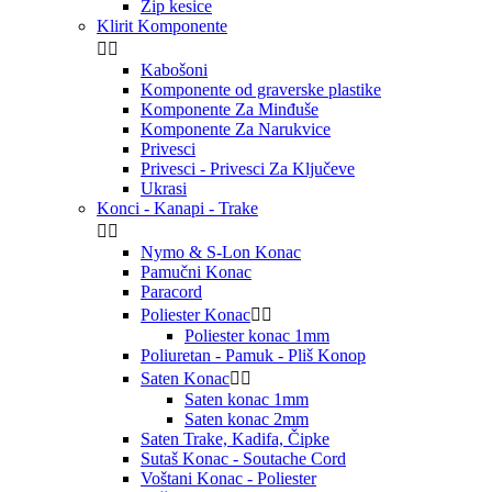
Zip kesice
Klirit Komponente


Kabošoni
Komponente od graverske plastike
Komponente Za Minđuše
Komponente Za Narukvice
Privesci
Privesci - Privesci Za Ključeve
Ukrasi
Konci - Kanapi - Trake


Nymo & S-Lon Konac
Pamučni Konac
Paracord
Poliester Konac


Poliester konac 1mm
Poliuretan - Pamuk - Pliš Konop
Saten Konac


Saten konac 1mm
Saten konac 2mm
Saten Trake, Kadifa, Čipke
Sutaš Konac - Soutache Cord
Voštani Konac - Poliester