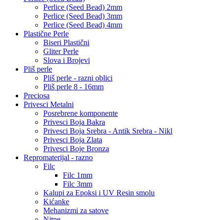
Perlice (Seed Bead) 2mm
Perlice (Seed Bead) 3mm
Perlice (Seed Bead) 4mm
Plastične Perle
Biseri Plastični
Gliter Perle
Slova i Brojevi
Pliš perle
Pliš perle - razni oblici
Pliš perle 8 - 16mm
Preciosa
Privesci Metalni
Posrebrene komponente
Privesci Boja Bakra
Privesci Boja Srebra - Antik Srebra - Nikl
Privesci Boja Zlata
Privesci Boje Bronza
Repromaterijal - razno
Filc
Filc 1mm
Filc 3mm
Kalupi za Epoksi i UV Resin smolu
Kićanke
Mehanizmi za satove
Nitne