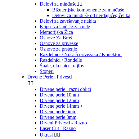
Delovi za minđuše


Bižuterijske komponente za minđuše
Delovi za minđuše od nerđajućeg čelika
Delovi za završavanje nakita
Klipse za lančiće za cucle
Memorijska Žica
Osnove Za Broš
Osnove za priveske
Osnove za prstenje
Razdelnici / Nosači privezaka / Konektori
Razdelnici / Rondelle
Šnale, ukosnice, rajfovi
Stoperi
Drvene Perle i Privesci


Drvene perle - razni oblici
Drvene perle 10mm
Drvene perle 12mm
Drvene perle 14mm +
Drvene perle 6mm
Drvene perle 8mm
Drveni Privesci - Razno
Laser Cut - Razno
Ukrasi

