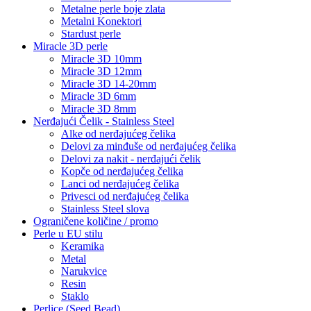
Metalne perle boje zlata
Metalni Konektori
Stardust perle
Miracle 3D perle
Miracle 3D 10mm
Miracle 3D 12mm
Miracle 3D 14-20mm
Miracle 3D 6mm
Miracle 3D 8mm
Nerđajući Čelik - Stainless Steel
Alke od nerđajućeg čelika
Delovi za minđuše od nerđajućeg čelika
Delovi za nakit - nerđajući čelik
Kopče od nerđajućeg čelika
Lanci od nerđajućeg čelika
Privesci od nerđajućeg čelika
Stainless Steel slova
Ograničene količine / promo
Perle u EU stilu
Keramika
Metal
Narukvice
Resin
Staklo
Perlice (Seed Bead)