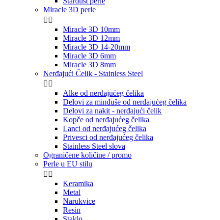
Stardust perle
Miracle 3D perle


Miracle 3D 10mm
Miracle 3D 12mm
Miracle 3D 14-20mm
Miracle 3D 6mm
Miracle 3D 8mm
Nerđajući Čelik - Stainless Steel


Alke od nerđajućeg čelika
Delovi za minđuše od nerđajućeg čelika
Delovi za nakit - nerđajući čelik
Kopče od nerđajućeg čelika
Lanci od nerđajućeg čelika
Privesci od nerđajućeg čelika
Stainless Steel slova
Ograničene količine / promo
Perle u EU stilu


Keramika
Metal
Narukvice
Resin
Staklo