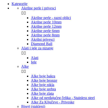
Kategorije
Akrilne perle i privesci


Akrilne perle - razni oblici
Akrilne perle 10mm
Akrilne perle 12mm
Akrilne perle 6mm
Akrilne perle 8mm
Akrilni privesci
Diamond Ball
Alati i igle za nizanje


Alati
Igle
Alke


Alke boje bakra
Alke boje bronze
Alke boje nikla
Alke boje srebra
Alke boje zlata
Alke od nerđajućeg čelika - Stainless steel
Alke Za Ključeve - Priveske
Biseri (stakleni)