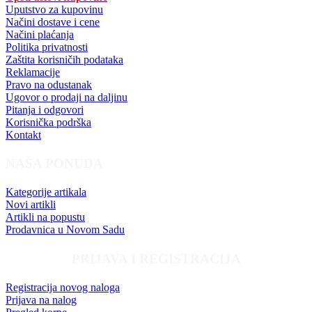
Uputstvo za kupovinu
Načini dostave i cene
Načini plaćanja
Politika privatnosti
Zaštita korisničih podataka
Reklamacije
Pravo na odustanak
Ugovor o prodaji na daljinu
Pitanja i odgovori
Korisnička podrška
Kontakt
NAŠA PONUDA
Kategorije artikala
Novi artikli
Artikli na popustu
Prodavnica u Novom Sadu
PRIJAVA I REGISTRACIJA
Registracija novog naloga
Prijava na nalog