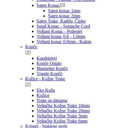
Saten Konac


Saten konac 1mm
Saten konac 2mm
Saten Trake, Kadifa, Čipke
Sutaš Konac - Soutache Cord
Voštani Konac - Poliester
Voštani konac 0.8 - 1.0mm
Voštani konac 0.8mm - Kalem
Kopče


Karabinjeri
Kopče Ostalo
Magnetne Kopče
Toggle Kopče
Kožice - Kožne Trake


Eko Koža
Kožice
Trake sa nitnama
Veštačke Kožne Trake 10mm
Veštačke Kožne Trake 20mm
Veštačke Kožne Trake 3mm
Veštačke Kožne Trake 6mm
Kristali - Staklene perle