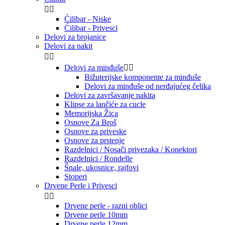


Ćilibar - Niske
Ćilibar - Privesci
Delovi za brojanice
Delovi za nakit


Delovi za minđuše


Bižuterijske komponente za minđuše
Delovi za minđuše od nerđajućeg čelika
Delovi za završavanje nakita
Klipse za lančiće za cucle
Memorijska Žica
Osnove Za Broš
Osnove za priveske
Osnove za prstenje
Razdelnici / Nosači privezaka / Konektori
Razdelnici / Rondelle
Šnale, ukosnice, rajfovi
Stoperi
Drvene Perle i Privesci


Drvene perle - razni oblici
Drvene perle 10mm
Drvene perle 12mm