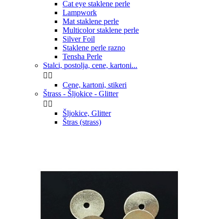
Cat eye staklene perle
Lampwork
Mat staklene perle
Multicolor staklene perle
Silver Foil
Staklene perle razno
Tensha Perle
Stalci, postolja, cene, kartoni...


Cene, kartoni, stikeri
Štrass - Šljokice - Glitter


Šljokice, Glitter
Štras (strass)