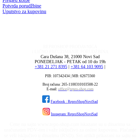
Pregled korpe
Potvrda porudžbine
Uputstvo za kupovinu
REPROSHOP PRODAVNICA
i LIČNO PREUZIMANJE PORUDŽBINA
Cara Dušana 38, 21000 Novi Sad
PONEDELJAK - PETAK od 10 do 19h
+381 21 271 8395
|
+381 64 103 9095
|
PIB: 107342434 | MB: 62675560
Broj računa: 265-1100310103508-22
E-mail:
office@repro-shop.com
Facebook : ReproShopNoviSad
Instagram: ReproShopNoviSad
Cene na sajtu www.repo-shop.com iskazane su u dinarima sa
uračunatim PDV-om i važe isključivo za online kupovinu. Plaćanje
se vrši isključivo u dinarima (RSD). Svi artikli prikazani na sajtu su