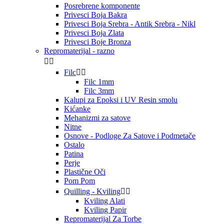
Posrebrene komponente
Privesci Boja Bakra
Privesci Boja Srebra - Antik Srebra - Nikl
Privesci Boja Zlata
Privesci Boje Bronza
Repromaterijal - razno


Filc


Filc 1mm
Filc 3mm
Kalupi za Epoksi i UV Resin smolu
Kićanke
Mehanizmi za satove
Nitne
Osnove - Podloge Za Satove i Podmetače
Ostalo
Patina
Perje
Plastične Oči
Pom Pom
Quilling - Kviling


Kviling Alati
Kviling Papir
Repromaterijal Za Torbe