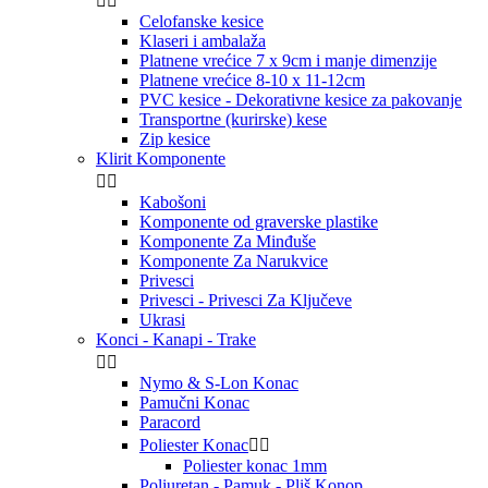


Celofanske kesice
Klaseri i ambalaža
Platnene vrećice 7 x 9cm i manje dimenzije
Platnene vrećice 8-10 x 11-12cm
PVC kesice - Dekorativne kesice za pakovanje
Transportne (kurirske) kese
Zip kesice
Klirit Komponente


Kabošoni
Komponente od graverske plastike
Komponente Za Minđuše
Komponente Za Narukvice
Privesci
Privesci - Privesci Za Ključeve
Ukrasi
Konci - Kanapi - Trake


Nymo & S-Lon Konac
Pamučni Konac
Paracord
Poliester Konac


Poliester konac 1mm
Poliuretan - Pamuk - Pliš Konop