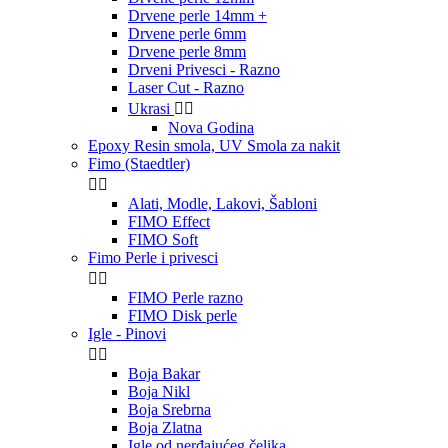
Drvene perle 14mm +
Drvene perle 6mm
Drvene perle 8mm
Drveni Privesci - Razno
Laser Cut - Razno
Ukrasi


Nova Godina
Epoxy Resin smola, UV Smola za nakit
Fimo (Staedtler)


Alati, Modle, Lakovi, Šabloni
FIMO Effect
FIMO Soft
Fimo Perle i privesci


FIMO Perle razno
FIMO Disk perle
Igle - Pinovi


Boja Bakar
Boja Nikl
Boja Srebrna
Boja Zlatna
Igle od nerđajućeg čelika