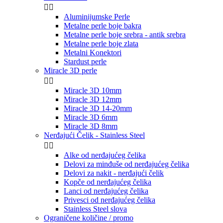


Aluminijumske Perle
Metalne perle boje bakra
Metalne perle boje srebra - antik srebra
Metalne perle boje zlata
Metalni Konektori
Stardust perle
Miracle 3D perle


Miracle 3D 10mm
Miracle 3D 12mm
Miracle 3D 14-20mm
Miracle 3D 6mm
Miracle 3D 8mm
Nerđajući Čelik - Stainless Steel


Alke od nerđajućeg čelika
Delovi za minđuše od nerđajućeg čelika
Delovi za nakit - nerđajući čelik
Kopče od nerđajućeg čelika
Lanci od nerđajućeg čelika
Privesci od nerđajućeg čelika
Stainless Steel slova
Ograničene količine / promo