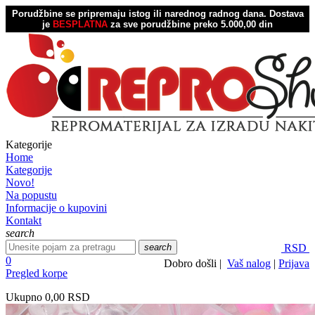
Porudžbine se pripremaju istog ili narednog radnog dana.
Dostava
je
BESPLATNA
za sve porudžbine preko 5.000,00 din
Kategorije
Home
Kategorije
Novo!
Na popustu
Informacije o kupovini
Kontakt
search
search
RSD
0
Dobro došli |
Vaš nalog
|
Prijava
Pregled korpe
Ukupno
0,00 RSD