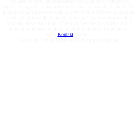
deo naše ponude i ne podrazumeva se da su uvek dostupni na
lageru. Fotografije, opisi proizvoda i cene su postavljeni tako da što
je bolje moguće predstave svaki proizvod ali ne možemo garantovati
da su sve informacije kompletne i bez grešaka. Sve informacije u
vezi raspoloživosti artikala i njihovih specifikacija možete dobiti
kontaktirajući nas e-mailom, telefonom ili preko formulara na
našoj
Kontakt
stranici.
Copyright © 2026 Reproshop | Sva prava zadržana.