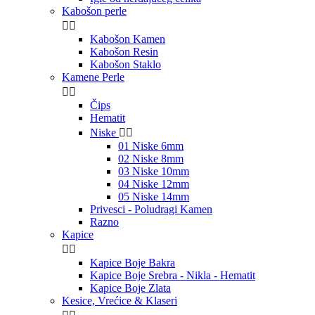
Kabošon perle


Kabošon Kamen
Kabošon Resin
Kabošon Staklo
Kamene Perle


Čips
Hematit
Niske


01 Niske 6mm
02 Niske 8mm
03 Niske 10mm
04 Niske 12mm
05 Niske 14mm
Privesci - Poludragi Kamen
Razno
Kapice


Kapice Boje Bakra
Kapice Boje Srebra - Nikla - Hematit
Kapice Boje Zlata
Kesice, Vrećice & Klaseri