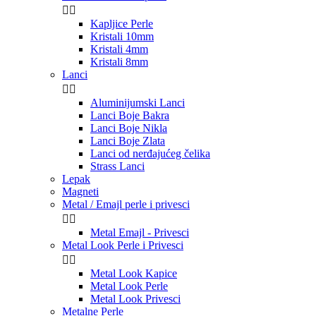


Kapljice Perle
Kristali 10mm
Kristali 4mm
Kristali 8mm
Lanci


Aluminijumski Lanci
Lanci Boje Bakra
Lanci Boje Nikla
Lanci Boje Zlata
Lanci od nerđajućeg čelika
Strass Lanci
Lepak
Magneti
Metal / Emajl perle i privesci


Metal Emajl - Privesci
Metal Look Perle i Privesci


Metal Look Kapice
Metal Look Perle
Metal Look Privesci
Metalne Perle