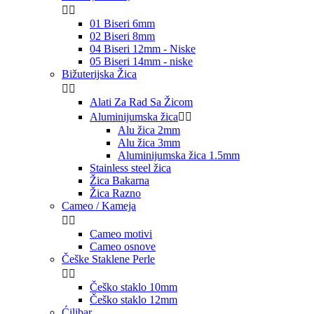


01 Biseri 6mm
02 Biseri 8mm
04 Biseri 12mm - Niske
05 Biseri 14mm - niske
Bižuterijska Žica


Alati Za Rad Sa Žicom
Aluminijumska žica


Alu žica 2mm
Alu žica 3mm
Aluminijumska žica 1.5mm
Stainless steel žica
Žica Bakarna
Žica Razno
Cameo / Kameja


Cameo motivi
Cameo osnove
Češke Staklene Perle


Češko staklo 10mm
Češko staklo 12mm
Ćilibar