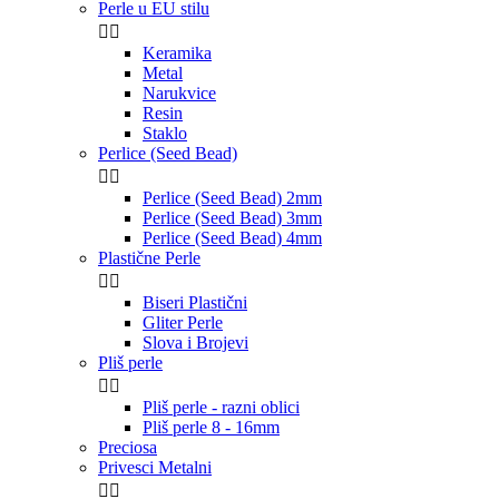
Perle u EU stilu


Keramika
Metal
Narukvice
Resin
Staklo
Perlice (Seed Bead)


Perlice (Seed Bead) 2mm
Perlice (Seed Bead) 3mm
Perlice (Seed Bead) 4mm
Plastične Perle


Biseri Plastični
Gliter Perle
Slova i Brojevi
Pliš perle


Pliš perle - razni oblici
Pliš perle 8 - 16mm
Preciosa
Privesci Metalni

