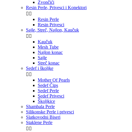
Zvončići
Resin Perle, Privesci i Konektori


Resin Perle
Resin Privesci
Sajle, Streč, Najlon, Kaučuk


Kaučuk
Mesh Tube
Najlon konac
Sajle
Streč konac
Sedef i školjke


Mother Of Pearls
Sedef Čips
Sedef Perle
Sedef Privesci
Školjkice
Shambala Perle
Silikonske Perle i privesci
Slatkovodni Biseri
Staklene Perle

