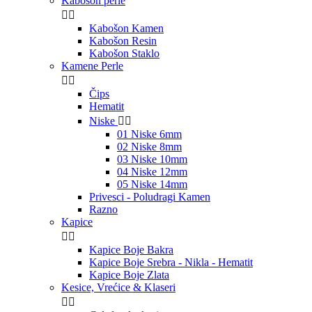
Kabošon perle


Kabošon Kamen
Kabošon Resin
Kabošon Staklo
Kamene Perle


Čips
Hematit
Niske


01 Niske 6mm
02 Niske 8mm
03 Niske 10mm
04 Niske 12mm
05 Niske 14mm
Privesci - Poludragi Kamen
Razno
Kapice


Kapice Boje Bakra
Kapice Boje Srebra - Nikla - Hematit
Kapice Boje Zlata
Kesice, Vrećice & Klaseri

