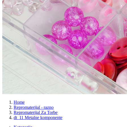
Home
Repromaterijal - razno
Repromaterijal Za Torbe
dt_11 Metalne komponente