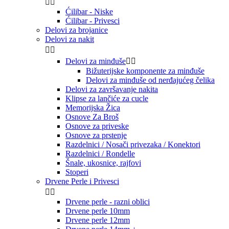


Ćilibar - Niske
Ćilibar - Privesci
Delovi za brojanice
Delovi za nakit


Delovi za minđuše


Bižuterijske komponente za minđuše
Delovi za minđuše od nerđajućeg čelika
Delovi za završavanje nakita
Klipse za lančiće za cucle
Memorijska Žica
Osnove Za Broš
Osnove za priveske
Osnove za prstenje
Razdelnici / Nosači privezaka / Konektori
Razdelnici / Rondelle
Šnale, ukosnice, rajfovi
Stoperi
Drvene Perle i Privesci


Drvene perle - razni oblici
Drvene perle 10mm
Drvene perle 12mm