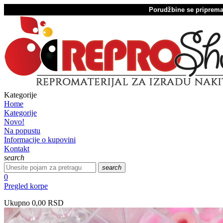
Porudžbine se pripremaj
Kategorije
Home
Kategorije
Novo!
Na popustu
Informacije o kupovini
Kontakt
search
search
0
Pregled korpe
Ukupno
0,00 RSD