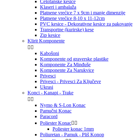
Celofanske kesice
Klaseri i ambalaža
Platnene vrećice 7 x 9cm i manje dimenzije
Platnene vrećice 8-10 x 11-12cm
PVC kesice - Dekorativne kesice za pakovanje
Transportne (kurirske) kese
Zip kesice
Klirit Komponente


Kabošoni
Komponente od graverske plastike
Komponente Za Minđuše
Komponente Za Narukvice
Privesci
Privesci - Privesci Za Ključeve
Ukrasi
Konci - Kanapi - Trake


Nymo & S-Lon Konac
Pamučni Konac
Paracord
Poliester Konac


Poliester konac 1mm
Poliuretan - Pamuk - Pliš Konop