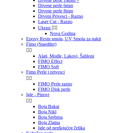
Drvene perle 14mm +
Drvene perle 6mm
Drvene perle 8mm
Drveni Privesci - Razno
Laser Cut - Razno
Ukrasi


Nova Godina
Epoxy Resin smola, UV Smola za nakit
Fimo (Staedtler)


Alati, Modle, Lakovi, Šabloni
FIMO Effect
FIMO Soft
Fimo Perle i privesci


FIMO Perle razno
FIMO Disk perle
Igle - Pinovi


Boja Bakar
Boja Nikl
Boja Srebrna
Boja Zlatna
Igle od nerđajućeg čelika