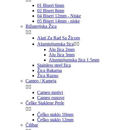
01 Biseri 6mm
02 Biseri 8mm
04 Biseri 12mm - Niske
05 Biseri 14mm - niske
Bižuterijska Žica


Alati Za Rad Sa Žicom
Aluminijumska žica


Alu žica 2mm
Alu žica 3mm
Aluminijumska žica 1.5mm
Stainless steel žica
Žica Bakarna
Žica Razno
Cameo / Kameja


Cameo motivi
Cameo osnove
Češke Staklene Perle


Češko staklo 10mm
Češko staklo 12mm
Ćilibar