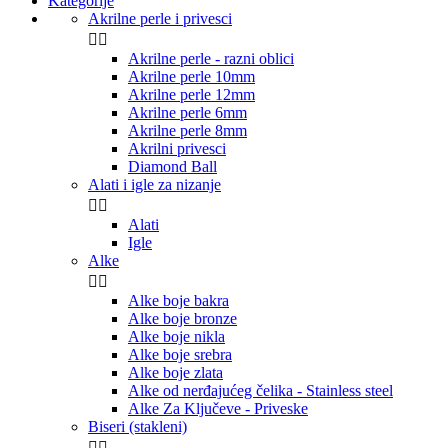
Kategorije
Akrilne perle i privesci


Akrilne perle - razni oblici
Akrilne perle 10mm
Akrilne perle 12mm
Akrilne perle 6mm
Akrilne perle 8mm
Akrilni privesci
Diamond Ball
Alati i igle za nizanje


Alati
Igle
Alke


Alke boje bakra
Alke boje bronze
Alke boje nikla
Alke boje srebra
Alke boje zlata
Alke od nerđajućeg čelika - Stainless steel
Alke Za Ključeve - Priveske
Biseri (stakleni)

